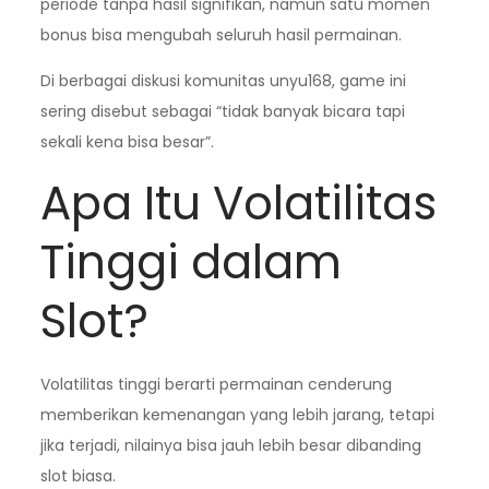
periode tanpa hasil signifikan, namun satu momen
bonus bisa mengubah seluruh hasil permainan.
Di berbagai diskusi komunitas unyu168, game ini
sering disebut sebagai “tidak banyak bicara tapi
sekali kena bisa besar”.
Apa Itu Volatilitas
Tinggi dalam
Slot?
Volatilitas tinggi berarti permainan cenderung
memberikan kemenangan yang lebih jarang, tetapi
jika terjadi, nilainya bisa jauh lebih besar dibanding
slot biasa.