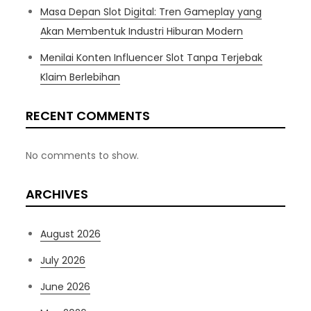
Masa Depan Slot Digital: Tren Gameplay yang
Akan Membentuk Industri Hiburan Modern
Menilai Konten Influencer Slot Tanpa Terjebak
Klaim Berlebihan
RECENT COMMENTS
No comments to show.
ARCHIVES
August 2026
July 2026
June 2026