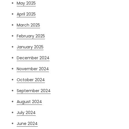
May 2025
April 2025
March 2025
February 2025
January 2025
December 2024
November 2024
October 2024
September 2024
August 2024
July 2024
June 2024