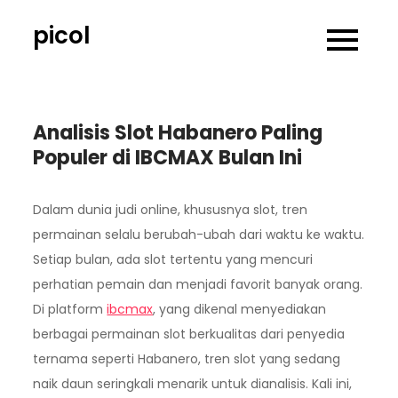
Skip
picol
to
content
Analisis Slot Habanero Paling
Populer di IBCMAX Bulan Ini
Dalam dunia judi online, khususnya slot, tren
permainan selalu berubah-ubah dari waktu ke waktu.
Setiap bulan, ada slot tertentu yang mencuri
perhatian pemain dan menjadi favorit banyak orang.
Di platform
ibcmax
, yang dikenal menyediakan
berbagai permainan slot berkualitas dari penyedia
ternama seperti Habanero, tren slot yang sedang
naik daun seringkali menarik untuk dianalisis. Kali ini,