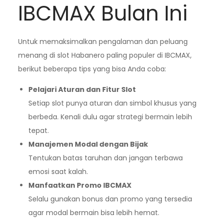
IBCMAX Bulan Ini
Untuk memaksimalkan pengalaman dan peluang
menang di slot Habanero paling populer di IBCMAX,
berikut beberapa tips yang bisa Anda coba:
Pelajari Aturan dan Fitur Slot
Setiap slot punya aturan dan simbol khusus yang
berbeda. Kenali dulu agar strategi bermain lebih
tepat.
Manajemen Modal dengan Bijak
Tentukan batas taruhan dan jangan terbawa
emosi saat kalah.
Manfaatkan Promo IBCMAX
Selalu gunakan bonus dan promo yang tersedia
agar modal bermain bisa lebih hemat.