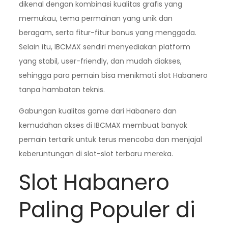
dikenal dengan kombinasi kualitas grafis yang
memukau, tema permainan yang unik dan
beragam, serta fitur-fitur bonus yang menggoda.
Selain itu, IBCMAX sendiri menyediakan platform
yang stabil, user-friendly, dan mudah diakses,
sehingga para pemain bisa menikmati slot Habanero
tanpa hambatan teknis.
Gabungan kualitas game dari Habanero dan
kemudahan akses di IBCMAX membuat banyak
pemain tertarik untuk terus mencoba dan menjajal
keberuntungan di slot-slot terbaru mereka.
Slot Habanero
Paling Populer di