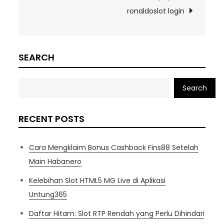
ronaldoslot login
SEARCH
Search
RECENT POSTS
Cara Mengklaim Bonus Cashback Fins88 Setelah
Main Habanero
Kelebihan Slot HTML5 MG Live di Aplikasi
Untung365
Daftar Hitam: Slot RTP Rendah yang Perlu Dihindari