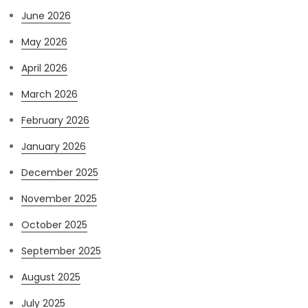
June 2026
May 2026
April 2026
March 2026
February 2026
January 2026
December 2025
November 2025
October 2025
September 2025
August 2025
July 2025