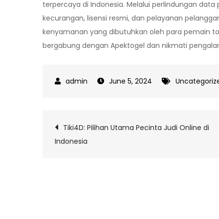
terpercaya di Indonesia. Melalui perlindungan data 
kecurangan, lisensi resmi, dan pelayanan pelang
kenyamanan yang dibutuhkan oleh para pemain toge
bergabung dengan Apektogel dan nikmati pengalam
June 5, 2024
Uncategoriz
Post
Tiki4D: Pilihan Utama Pecinta Judi Online di
Indonesia
navigation