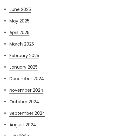
June 2025
May 2025
April 2025
March 2025
February 2025
January 2025
December 2024
November 2024
October 2024
September 2024
August 2024