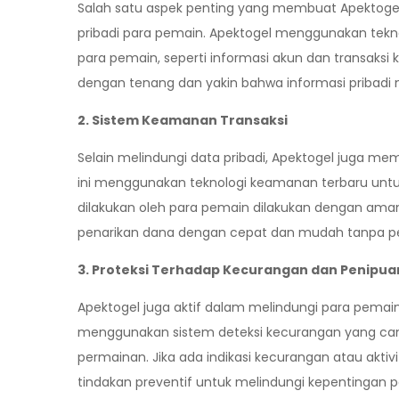
Salah satu aspek penting yang membuat Apektogel
pribadi para pemain. Apektogel menggunakan teknol
para pemain, seperti informasi akun dan transaks
dengan tenang dan yakin bahwa informasi pribadi 
2. Sistem Keamanan Transaksi
Selain melindungi data pribadi, Apektogel juga mem
ini menggunakan teknologi keamanan terbaru unt
dilakukan oleh para pemain dilakukan dengan ama
penarikan dana dengan cepat dan mudah tanpa pe
3. Proteksi Terhadap Kecurangan dan Penipua
Apektogel juga aktif dalam melindungi para pemain
menggunakan sistem deteksi kecurangan yang cang
permainan. Jika ada indikasi kecurangan atau akt
tindakan preventif untuk melindungi kepentingan 