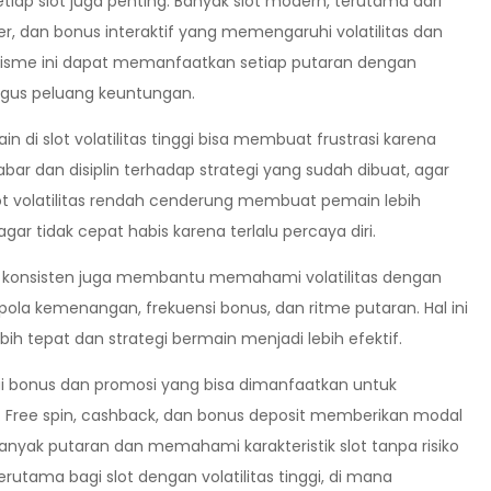
setiap slot juga penting. Banyak slot modern, terutama dari
r, dan bonus interaktif yang memengaruhi volatilitas dan
me ini dapat memanfaatkan setiap putaran dengan
igus peluang keuntungan.
n di slot volatilitas tinggi bisa membuat frustrasi karena
r dan disiplin terhadap strategi yang sudah dibuat, agar
lot volatilitas rendah cenderung membuat pemain lebih
gar tidak cepat habis karena terlalu percaya diri.
ra konsisten juga membantu memahami volatilitas dengan
pola kemenangan, frekuensi bonus, dan ritme putaran. Hal ini
 tepat dan strategi bermain menjadi lebih efektif.
ai bonus dan promosi yang bisa dimanfaatkan untuk
. Free spin, cashback, dan bonus deposit memberikan modal
yak putaran dan memahami karakteristik slot tanpa risiko
rutama bagi slot dengan volatilitas tinggi, di mana