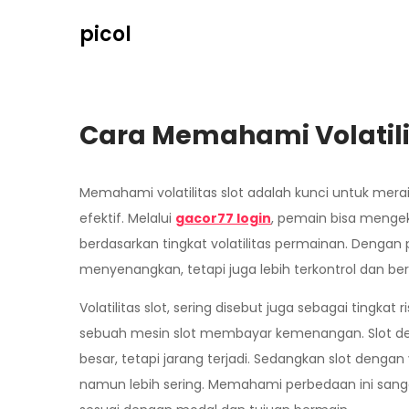
Skip
picol
to
content
Cara Memahami Volatilit
Memahami volatilitas slot adalah kunci untuk mera
efektif. Melalui
gacor77 login
, pemain bisa mengek
berdasarkan tingkat volatilitas permainan. Dengan 
menyenangkan, tetapi juga lebih terkontrol dan 
Volatilitas slot, sering disebut juga sebagai tingka
sebuah mesin slot membayar kemenangan. Slot de
besar, tetapi jarang terjadi. Sedangkan slot deng
namun lebih sering. Memahami perbedaan ini sang