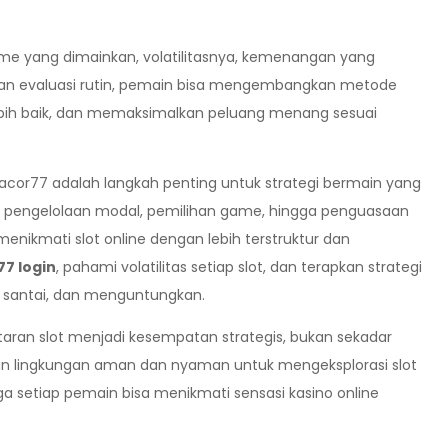
game yang dimainkan, volatilitasnya, kemenangan yang
engan evaluasi rutin, pemain bisa mengembangkan metode
bih baik, dan memaksimalkan peluang menang sesuai
Gacor77 adalah langkah penting untuk strategi bermain yang
 pengelolaan modal, pemilihan game, hingga penguasaan
nikmati slot online dengan lebih terstruktur dan
7 login
, pahami volatilitas setiap slot, dan terapkan strategi
 santai, dan menguntungkan.
taran slot menjadi kesempatan strategis, bukan sekadar
 lingkungan aman dan nyaman untuk mengeksplorasi slot
ga setiap pemain bisa menikmati sensasi kasino online