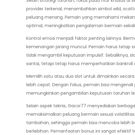
Selain strategi taruhan, fokus pada fitur khusus di 
provider terkenal, menambahkan simbol wild, scatte
peluang menang. Pemain yang memahami mekanis
optimal, meningkatkan pengalaman bermain sekal
Kontrol emosi menjadi faktor penting lainnya. Bermai
kemenangan jarang muncul. Pemain harus tetap saba
tidak mengambil keputusan impulsif. Sebaliknya, s
santai, tetapi tetap harus memperhatikan bankroll a
Memilih satu atau dua slot untuk dimainkan seca
lebih cepat. Dengan fokus, pemain bisa mengenali 
memungkinkan pengambilan keputusan taruhan lebih
Selain aspek teknis, Gacor77 menyediakan berbag
memaksimalkan peluang bermain sesuai volatilitas
tambahan, sehingga pemain bisa mencoba lebih ban
berlebihan. Pemanfaatan bonus ini sangat efektif te