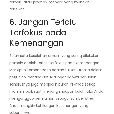
terbaru atau promosi menarik yang mungkin
terlewat.
6. Jangan Terlalu
Terfokus pada
Kemenangan
Salah satu kesalahan umum yang sering dilakukan
pemain adalah terlalu terfokus pada kemenangan.
Meskipun kemenangan adalah tujuan utama dalam
perjudian, penting untuk diingat bahwa perjudian
seharusnya juga menjadi hiburan. Nikmati setiap
momen, baik saat menang maupun kalah. Jika Anda
menganggap permainan sebagai sumber stres,
Anda mungkin kehilangan kesenangan yang
sebenarnya.