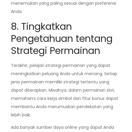
menemukan yang paling sesuai dengan preferensi
Anda.
8. Tingkatkan
Pengetahuan tentang
Strategi Permainan
Terakhir, pelajari strategi permainan yang dapat
meningkatkan peluang Anda untuk menang. Setiap
jenis permainan memiliki strategi tertentu yang
dapat diterapkan. Misalnya, dalam permainan slot,
memahami cara kerja simbol dan fitur bonus dapat
membantu Anda merumuskan pendekatan yang
lebih baik.
Ada banyak sumber daya online yang dapat Anda