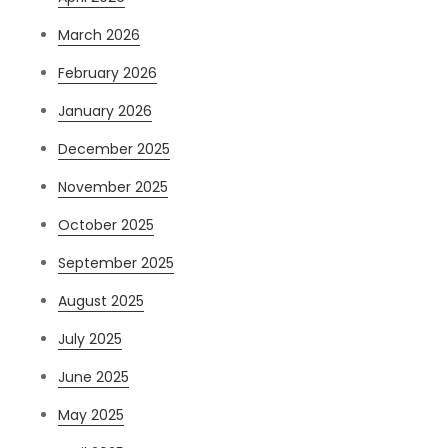
March 2026
February 2026
January 2026
December 2025
November 2025
October 2025
September 2025
August 2025
July 2025
June 2025
May 2025