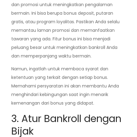
dan promosi untuk meningkatkan pengalaman
bermain. Ini bisa berupa bonus deposit, putaran
gratis, atau program loyalitas. Pastikan Anda selalu
memantau laman promosi dan memanfaatkan
tawaran yang ada. Fitur bonus ini bisa menjadi
peluang besar untuk meningkatkan bankroll Anda
dan memperpanjang waktu bermain.
Namun, ingatlah untuk membaca syarat dan
ketentuan yang terkait dengan setiap bonus.
Memahami persyaratan ini akan membantu Anda
menghindari kebingungan saat ingin menarik
kemenangan dari bonus yang didapat.
3. Atur Bankroll dengan
Bijak