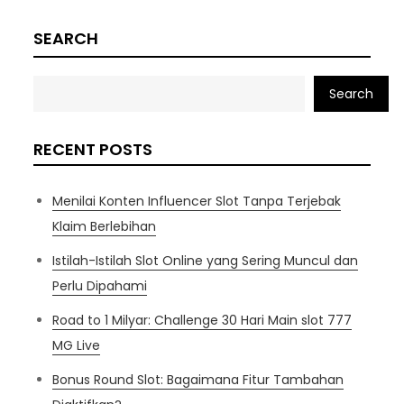
SEARCH
Search
RECENT POSTS
Menilai Konten Influencer Slot Tanpa Terjebak
Klaim Berlebihan
Istilah-Istilah Slot Online yang Sering Muncul dan
Perlu Dipahami
Road to 1 Milyar: Challenge 30 Hari Main slot 777
MG Live
Bonus Round Slot: Bagaimana Fitur Tambahan