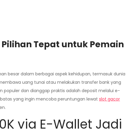
: Pilihan Tepat untuk Pemain
an besar dalam berbagai aspek kehidupan, termasuk dunia
epot membawa uang tunai atau melakukan transfer bank yang
 populer dan dianggap praktis adalah deposit melalui e-
terbatas yang ingin mencoba peruntungan lewat
slot gacor
en.
0K via E-Wallet Jadi