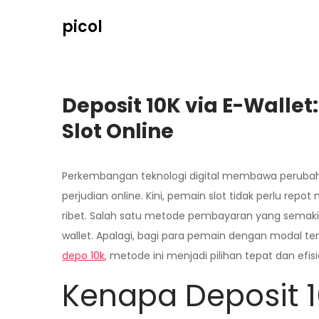
Skip
picol
to
content
Deposit 10K via E-Wallet
Slot Online
Perkembangan teknologi digital membawa perubah
perjudian online. Kini, pemain slot tidak perlu r
ribet. Salah satu metode pembayaran yang semakin
wallet. Apalagi, bagi para pemain dengan modal 
depo 10k
, metode ini menjadi pilihan tepat dan efisi
Kenapa Deposit 1