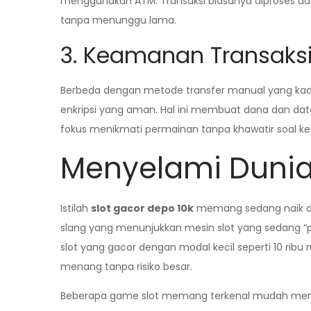
menggunakan ATM. Transaksi biasanya diproses da
tanpa menunggu lama.
3. Keamanan Transaksi
Berbeda dengan metode transfer manual yang kad
enkripsi yang aman. Hal ini membuat dana dan data
fokus menikmati permainan tanpa khawatir soal 
Menyelami Dunia 
Istilah
slot gacor depo 10k
memang sedang naik dau
slang yang menunjukkan mesin slot yang sedang “
slot yang gacor dengan modal kecil seperti 10 ribu
menang tanpa risiko besar.
Beberapa game slot memang terkenal mudah mem