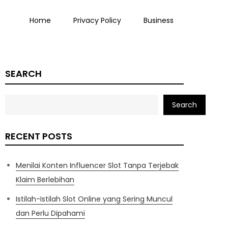
Home
Privacy Policy
Business
SEARCH
Search
RECENT POSTS
Menilai Konten Influencer Slot Tanpa Terjebak
Klaim Berlebihan
Istilah-Istilah Slot Online yang Sering Muncul
dan Perlu Dipahami