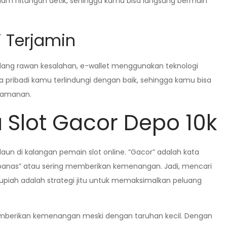
lam hitungan detik, sehingga kamu bisa langsung bermain
 Terjamin
ang rawan kesalahan, e-wallet menggunakan teknologi
 pribadi kamu terlindungi dengan baik, sehingga kamu bisa
keamanan.
Slot Gacor Depo 10k
n di kalangan pemain slot online. “Gacor” adalah kata
panas” atau sering memberikan kemenangan. Jadi, mencari
 rupiah adalah strategi jitu untuk memaksimalkan peluang
berikan kemenangan meski dengan taruhan kecil. Dengan