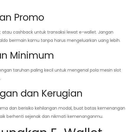
dan Promo
t atau cashback untuk transaksi lewat e-wallet. Jangan
aldo bermain kamu tanpa harus mengeluarkan uang lebih.
han Minimum
ngan taruhan paling kecil untuk mengenal pola mesin slot
.
ngan dan Kerugian
 lama dan berisiko kehilangan modal, buat batas kemenangan
 baik berhenti sejenak dan nikmati kemenanganmu.