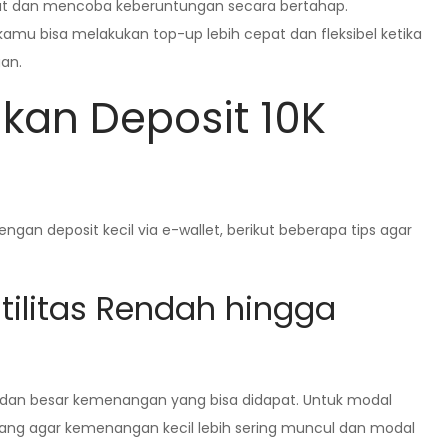
ut dan mencoba keberuntungan secara bertahap.
kamu bisa melakukan top-up lebih cepat dan fleksibel ketika
an.
kan Deposit 10K
n deposit kecil via e-wallet, berikut beberapa tips agar
latilitas Rendah hingga
g dan besar kemenangan yang bisa didapat. Untuk modal
sedang agar kemenangan kecil lebih sering muncul dan modal