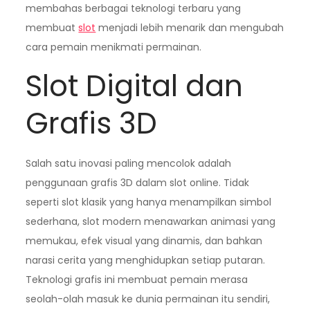
membahas berbagai teknologi terbaru yang
membuat
slot
menjadi lebih menarik dan mengubah
cara pemain menikmati permainan.
Slot Digital dan
Grafis 3D
Salah satu inovasi paling mencolok adalah
penggunaan grafis 3D dalam slot online. Tidak
seperti slot klasik yang hanya menampilkan simbol
sederhana, slot modern menawarkan animasi yang
memukau, efek visual yang dinamis, dan bahkan
narasi cerita yang menghidupkan setiap putaran.
Teknologi grafis ini membuat pemain merasa
seolah-olah masuk ke dunia permainan itu sendiri,