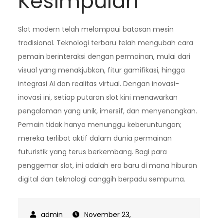
Kesimpulan
Slot modern telah melampaui batasan mesin
tradisional. Teknologi terbaru telah mengubah cara
pemain berinteraksi dengan permainan, mulai dari
visual yang menakjubkan, fitur gamifikasi, hingga
integrasi AI dan realitas virtual. Dengan inovasi-
inovasi ini, setiap putaran slot kini menawarkan
pengalaman yang unik, imersif, dan menyenangkan.
Pemain tidak hanya menunggu keberuntungan;
mereka terlibat aktif dalam dunia permainan
futuristik yang terus berkembang. Bagi para
penggemar slot, ini adalah era baru di mana hiburan
digital dan teknologi canggih berpadu sempurna.
November 23,