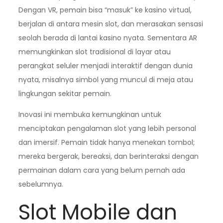
Dengan VR, pemain bisa “masuk” ke kasino virtual,
berjalan di antara mesin slot, dan merasakan sensasi
seolah berada di lantai kasino nyata. Sementara AR
memungkinkan slot tradisional di layar atau
perangkat seluler menjadi interaktif dengan dunia
nyata, misalnya simbol yang muncul di meja atau
lingkungan sekitar pemain.
Inovasi ini membuka kemungkinan untuk
menciptakan pengalaman slot yang lebih personal
dan imersif. Pemain tidak hanya menekan tombol;
mereka bergerak, bereaksi, dan berinteraksi dengan
permainan dalam cara yang belum pernah ada
sebelumnya.
Slot Mobile dan