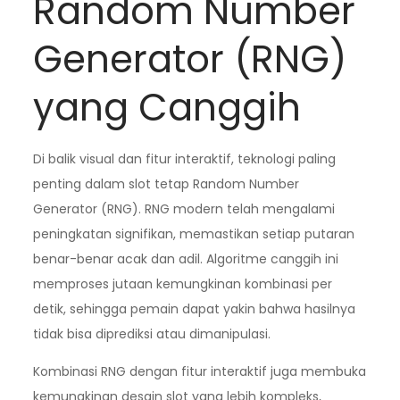
Random Number
Generator (RNG)
yang Canggih
Di balik visual dan fitur interaktif, teknologi paling
penting dalam slot tetap Random Number
Generator (RNG). RNG modern telah mengalami
peningkatan signifikan, memastikan setiap putaran
benar-benar acak dan adil. Algoritme canggih ini
memproses jutaan kemungkinan kombinasi per
detik, sehingga pemain dapat yakin bahwa hasilnya
tidak bisa diprediksi atau dimanipulasi.
Kombinasi RNG dengan fitur interaktif juga membuka
kemungkinan desain slot yang lebih kompleks,