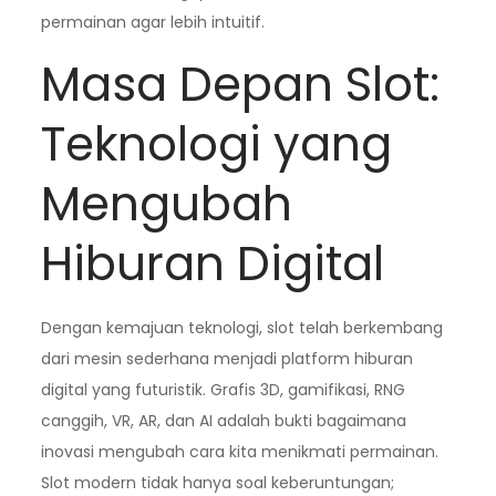
permainan agar lebih intuitif.
Masa Depan Slot:
Teknologi yang
Mengubah
Hiburan Digital
Dengan kemajuan teknologi, slot telah berkembang
dari mesin sederhana menjadi platform hiburan
digital yang futuristik. Grafis 3D, gamifikasi, RNG
canggih, VR, AR, dan AI adalah bukti bagaimana
inovasi mengubah cara kita menikmati permainan.
Slot modern tidak hanya soal keberuntungan;