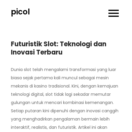
Skip
picol
to
content
Futuristik Slot: Teknologi dan
Inovasi Terbaru
Dunia slot telah mengalami transformasi yang luar
biasa sejak pertama kali muncul sebagai mesin
mekanis di kasino tradisional. Kini, dengan kemajuan
teknologi digital, slot tidak lagi sekadar memutar
gulungan untuk mencari kombinasi kemenangan.
Setiap putaran kini dipenuhi dengan inovasi canggih
yang menghadirkan pengalaman bermain lebih
interaktif, realistis, dan futuristik. Artikel ini akan