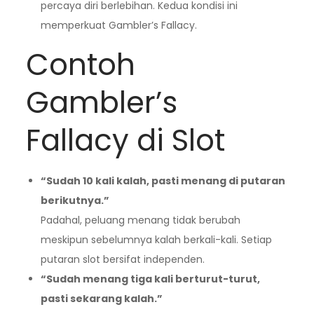
percaya diri berlebihan. Kedua kondisi ini
memperkuat Gambler’s Fallacy.
Contoh
Gambler’s
Fallacy di Slot
“Sudah 10 kali kalah, pasti menang di putaran
berikutnya.”
Padahal, peluang menang tidak berubah
meskipun sebelumnya kalah berkali-kali. Setiap
putaran slot bersifat independen.
“Sudah menang tiga kali berturut-turut,
pasti sekarang kalah.”