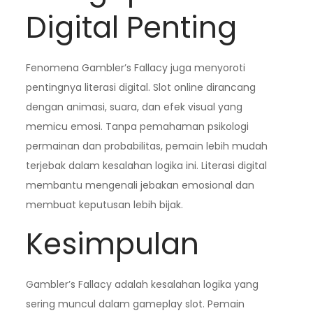
Digital Penting
Fenomena Gambler’s Fallacy juga menyoroti
pentingnya literasi digital. Slot online dirancang
dengan animasi, suara, dan efek visual yang
memicu emosi. Tanpa pemahaman psikologi
permainan dan probabilitas, pemain lebih mudah
terjebak dalam kesalahan logika ini. Literasi digital
membantu mengenali jebakan emosional dan
membuat keputusan lebih bijak.
Kesimpulan
Gambler’s Fallacy adalah kesalahan logika yang
sering muncul dalam gameplay slot. Pemain