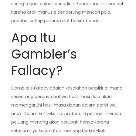
sering terjadi dalam perjudian. Fenomena ini muncul
karena otak manusia cenderung mencari pola,
padahal setiap putaran slot bersifat acak.
Apa Itu
Gambler’s
Fallacy?
Gambler’s Fallacy adalah kesalahan berpikir di mana
seseorang percaya bahwa hasil masa lalu akan
memengaruhi hasil masa depan dalam peristiwa
acak. Dalam konteks slot, ini berarti pemain merasa
peluang menang akan berubah hanya karena
sebelumnya kalah atau menang berkali-kali.