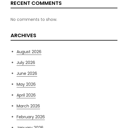
RECENT COMMENTS
No comments to show.
ARCHIVES
August 2026
July 2026
June 2026
May 2026
April 2026
March 2026
February 2026
January 2026