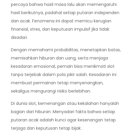
percaya bahwa hasil masa lalu akan memengaruhi
hasil berikutnya, padahal setiap putaran independen
dan acak. Fenomena ini dapat memicu kerugian
finansial, stres, dan keputusan impulsif jika tidak
disadari.
Dengan memahami probabilitas, menetapkan batas,
memisahkan hiburan dan uang, serta menjaga
kesadaran emosional, pemain bisa menikmati slot
tanpa terjebak dalam pola pikir salah. Kesadaran ini
membuat permainan tetap menyenangkan,
sekaligus mengurangi risiko berlebihan.
Di dunia slot, kemenangan atau kekalahan hanyalah
bagian dari hiburan. Menyadari fakta bahwa setiap
putaran acak adalah kunci agar kesenangan tetap
terjaga dan keputusan tetap bijak.