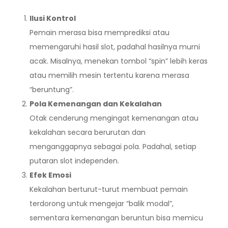
Ilusi Kontrol
Pemain merasa bisa memprediksi atau
memengaruhi hasil slot, padahal hasilnya murni
acak. Misalnya, menekan tombol “spin” lebih keras
atau memilih mesin tertentu karena merasa
“beruntung”.
Pola Kemenangan dan Kekalahan
Otak cenderung mengingat kemenangan atau
kekalahan secara berurutan dan
menganggapnya sebagai pola. Padahal, setiap
putaran slot independen.
Efek Emosi
Kekalahan berturut-turut membuat pemain
terdorong untuk mengejar “balik modal”,
sementara kemenangan beruntun bisa memicu