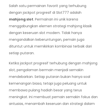
Salah satu permainan favorit yang terhubung
dengan jackpot progresif di Slot777 adalah
mahjong slot
. Permainan ini unik karena
menggabungkan elemen strategi mahjong klasik
dengan keseruan slot modern. Tidak hanya
mengandalkan keberuntungan, pemain juga
dituntut untuk memikirkan kombinasi terbaik dari
setiap putaran.
Ketika jackpot progresif terhubung dengan mahjong
slot, pengalaman bermain menjadi semakin
mendebarkan. Setiap putaran bukan hanya soal
kemenangan biasa, tetapi juga peluang untuk
membawa pulang hadiah besar yang terus
meningkat. Ini membuat pemain semakin fokus dan
antusias, menambah keseruan dan strategi dalam