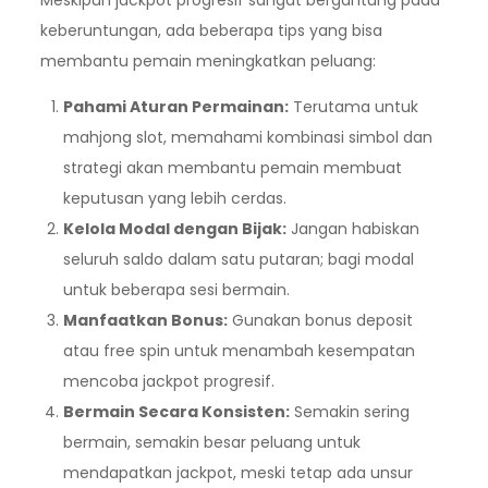
Meskipun jackpot progresif sangat bergantung pada
keberuntungan, ada beberapa tips yang bisa
membantu pemain meningkatkan peluang:
Pahami Aturan Permainan:
Terutama untuk
mahjong slot, memahami kombinasi simbol dan
strategi akan membantu pemain membuat
keputusan yang lebih cerdas.
Kelola Modal dengan Bijak:
Jangan habiskan
seluruh saldo dalam satu putaran; bagi modal
untuk beberapa sesi bermain.
Manfaatkan Bonus:
Gunakan bonus deposit
atau free spin untuk menambah kesempatan
mencoba jackpot progresif.
Bermain Secara Konsisten:
Semakin sering
bermain, semakin besar peluang untuk
mendapatkan jackpot, meski tetap ada unsur