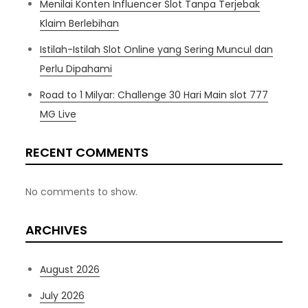
Menilai Konten Influencer Slot Tanpa Terjebak
Klaim Berlebihan
Istilah-Istilah Slot Online yang Sering Muncul dan
Perlu Dipahami
Road to 1 Milyar: Challenge 30 Hari Main slot 777
MG Live
RECENT COMMENTS
No comments to show.
ARCHIVES
August 2026
July 2026