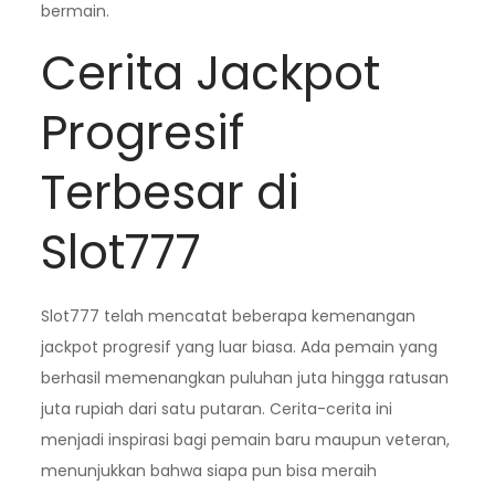
bermain.
Cerita Jackpot
Progresif
Terbesar di
Slot777
Slot777 telah mencatat beberapa kemenangan
jackpot progresif yang luar biasa. Ada pemain yang
berhasil memenangkan puluhan juta hingga ratusan
juta rupiah dari satu putaran. Cerita-cerita ini
menjadi inspirasi bagi pemain baru maupun veteran,
menunjukkan bahwa siapa pun bisa meraih