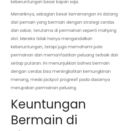
keberuntungan besar kapan saja.
Menariknya, sebagian besar kemenangan ini datang
dari pemain yang bermain dengan strategi cerdas
dan sabar, terutama di permainan seperti mahjong
slot. Mereka tidak hanya mengandalkan
keberuntungan, tetapi juga memahami pola
permainan dan memanfaatkan peluang terbaik dari
setiap putaran. Ini menunjukkan bahwa bermain
dengan cerdas bisa meningkatkan kemungkinan
menang, meski jackpot progresif pada dasarnya
merupakan permainan peluang.
Keuntungan
Bermain di