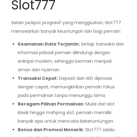
Slot777
Selain jackpot progresif yang menggiurkan, Slot777
menawarkan banyak keuntungan lain bagi pemain:
Keamanan Data Terjamin:
Setiap transaksi dan
informasi pribadi pemain dilindungi dengan
enkripsi modern, sehingga bermain menjadi
aman dan nyaman.
Transaksi Cepat:
Deposit dan WD diproses
dengan cepat, memungkinkan pemain fokus
pada permainan tanpa menunggu lama.
Beragam Pilihan Permainan:
Mulai dari slot
klasik hingga mahjong slot, pemain memiliki
banyak opsi untuk mencoba keberuntungan.
Bonus dan Promosi Menarik:
Slot777 selalu