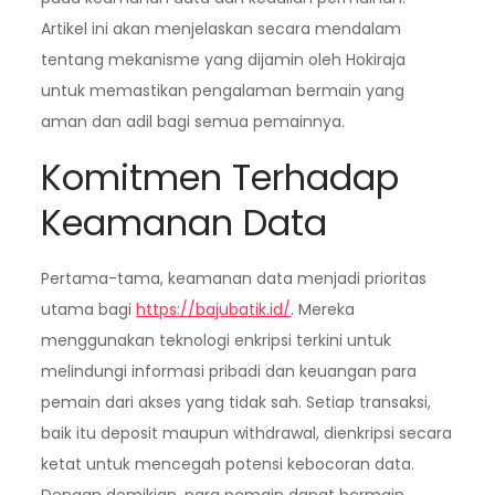
Artikel ini akan menjelaskan secara mendalam
tentang mekanisme yang dijamin oleh Hokiraja
untuk memastikan pengalaman bermain yang
aman dan adil bagi semua pemainnya.
Komitmen Terhadap
Keamanan Data
Pertama-tama, keamanan data menjadi prioritas
utama bagi
https://bajubatik.id/
. Mereka
menggunakan teknologi enkripsi terkini untuk
melindungi informasi pribadi dan keuangan para
pemain dari akses yang tidak sah. Setiap transaksi,
baik itu deposit maupun withdrawal, dienkripsi secara
ketat untuk mencegah potensi kebocoran data.