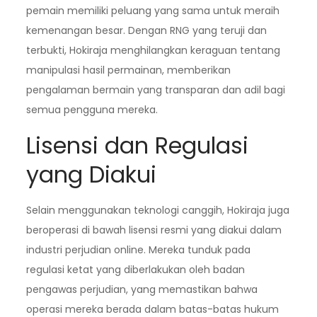
pemain memiliki peluang yang sama untuk meraih
kemenangan besar. Dengan RNG yang teruji dan
terbukti, Hokiraja menghilangkan keraguan tentang
manipulasi hasil permainan, memberikan
pengalaman bermain yang transparan dan adil bagi
semua pengguna mereka.
Lisensi dan Regulasi
yang Diakui
Selain menggunakan teknologi canggih, Hokiraja juga
beroperasi di bawah lisensi resmi yang diakui dalam
industri perjudian online. Mereka tunduk pada
regulasi ketat yang diberlakukan oleh badan
pengawas perjudian, yang memastikan bahwa
operasi mereka berada dalam batas-batas hukum