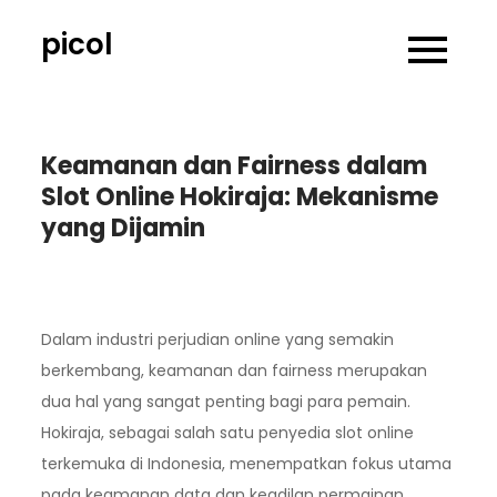
Skip
picol
to
content
Keamanan dan Fairness dalam
Slot Online Hokiraja: Mekanisme
yang Dijamin
Dalam industri perjudian online yang semakin
berkembang, keamanan dan fairness merupakan
dua hal yang sangat penting bagi para pemain.
Hokiraja, sebagai salah satu penyedia slot online
terkemuka di Indonesia, menempatkan fokus utama
pada keamanan data dan keadilan permainan.