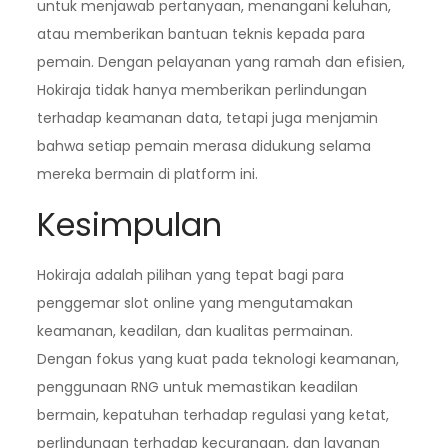
untuk menjawab pertanyaan, menangani keluhan,
atau memberikan bantuan teknis kepada para
pemain. Dengan pelayanan yang ramah dan efisien,
Hokiraja tidak hanya memberikan perlindungan
terhadap keamanan data, tetapi juga menjamin
bahwa setiap pemain merasa didukung selama
mereka bermain di platform ini.
Kesimpulan
Hokiraja adalah pilihan yang tepat bagi para
penggemar slot online yang mengutamakan
keamanan, keadilan, dan kualitas permainan.
Dengan fokus yang kuat pada teknologi keamanan,
penggunaan RNG untuk memastikan keadilan
bermain, kepatuhan terhadap regulasi yang ketat,
perlindungan terhadap kecurangan, dan layanan