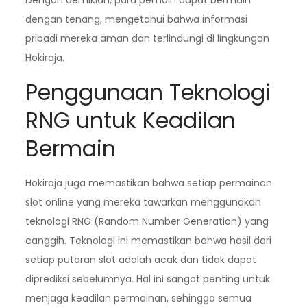
Dengan demikian, para pemain dapat bermain
dengan tenang, mengetahui bahwa informasi
pribadi mereka aman dan terlindungi di lingkungan
Hokiraja.
Penggunaan Teknologi
RNG untuk Keadilan
Bermain
Hokiraja juga memastikan bahwa setiap permainan
slot online yang mereka tawarkan menggunakan
teknologi RNG (Random Number Generation) yang
canggih. Teknologi ini memastikan bahwa hasil dari
setiap putaran slot adalah acak dan tidak dapat
diprediksi sebelumnya. Hal ini sangat penting untuk
menjaga keadilan permainan, sehingga semua