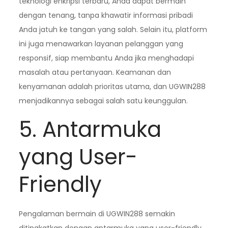
teknologi enkripsi terbaru, Anda dapat bermain
dengan tenang, tanpa khawatir informasi pribadi
Anda jatuh ke tangan yang salah. Selain itu, platform
ini juga menawarkan layanan pelanggan yang
responsif, siap membantu Anda jika menghadapi
masalah atau pertanyaan. Keamanan dan
kenyamanan adalah prioritas utama, dan UGWIN288
menjadikannya sebagai salah satu keunggulan.
5. Antarmuka
yang User-
Friendly
Pengalaman bermain di UGWIN288 semakin