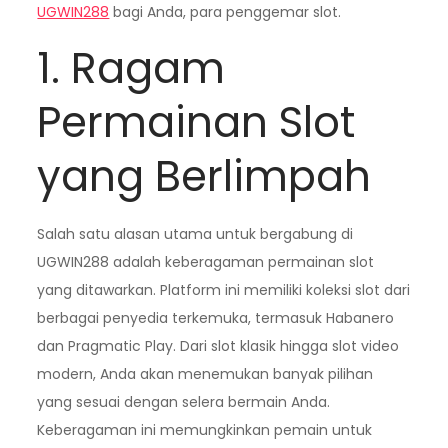
UGWIN288
bagi Anda, para penggemar slot.
1. Ragam
Permainan Slot
yang Berlimpah
Salah satu alasan utama untuk bergabung di
UGWIN288 adalah keberagaman permainan slot
yang ditawarkan. Platform ini memiliki koleksi slot dari
berbagai penyedia terkemuka, termasuk Habanero
dan Pragmatic Play. Dari slot klasik hingga slot video
modern, Anda akan menemukan banyak pilihan
yang sesuai dengan selera bermain Anda.
Keberagaman ini memungkinkan pemain untuk