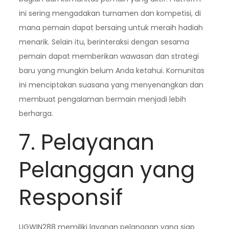
ini sering mengadakan turnamen dan kompetisi, di
mana pemain dapat bersaing untuk meraih hadiah
menarik. Selain itu, berinteraksi dengan sesama
pemain dapat memberikan wawasan dan strategi
baru yang mungkin belum Anda ketahui. Komunitas
ini menciptakan suasana yang menyenangkan dan
membuat pengalaman bermain menjadi lebih
berharga.
7. Pelayanan
Pelanggan yang
Responsif
UGWIN288 memiliki layanan pelanggan yang siap