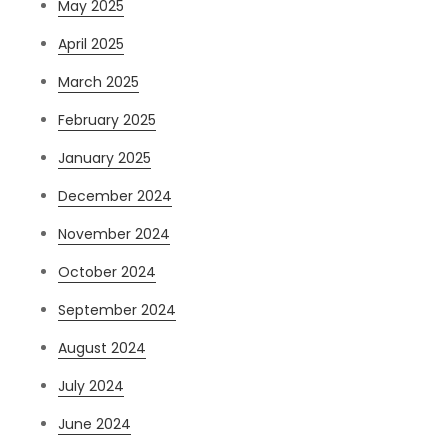
May 2025
April 2025
March 2025
February 2025
January 2025
December 2024
November 2024
October 2024
September 2024
August 2024
July 2024
June 2024