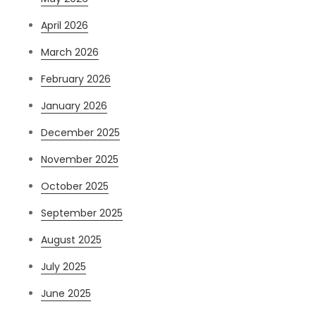
April 2026
March 2026
February 2026
January 2026
December 2025
November 2025
October 2025
September 2025
August 2025
July 2025
June 2025