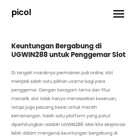
Skip
picol
to
content
Keuntungan Bergabung di
UGWIN288 untuk Penggemar Slot
Di tengah maraknya permainan judi online, slot
menjadi salah satu pilihan utama bagi para
penggemar. Dengan beragam tema dan fitur
menarik, slot tidak hanya menawarkan keseruan,
tetapi juga peluang besar untuk meraih
kemenangan. Salah satu platform yang patut
diperhitungkan adalah UGWIN288. Mari kita eksplorasi
lebih dalam mengenai keuntungan bergabung di