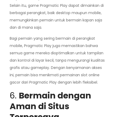
Selain itu, game Pragmatic Play dapat dimainkan di
berbagai perangkat, baik desktop maupun mobile,
memungkinkan pemain untuk bermain kapan saja
dan di mana saja.
Bagi pemain yang sering bermain di perangkat
mobile, Pragmatic Play juga memastikan bahwa
semua game mereka dioptimalkan untuk tampilan
dan kontrol di layar kecil, tanpa mengurangi kualitas
grafis atau gameplay. Dengan kenyamanan akses
ini, pemain bisa menikmati permainan slot online
gacor dari Pragmatic Play dengan lebih fleksibel.
6.
Bermain dengan
Aman di Situs
Terpercaya