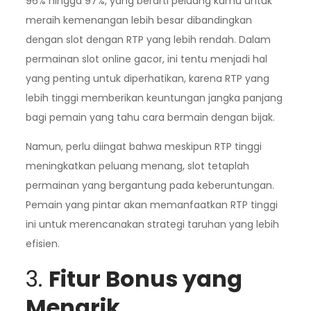
96% hingga 97%, yang berarti peluang kamu untuk
meraih kemenangan lebih besar dibandingkan
dengan slot dengan RTP yang lebih rendah. Dalam
permainan slot online gacor, ini tentu menjadi hal
yang penting untuk diperhatikan, karena RTP yang
lebih tinggi memberikan keuntungan jangka panjang
bagi pemain yang tahu cara bermain dengan bijak.
Namun, perlu diingat bahwa meskipun RTP tinggi
meningkatkan peluang menang, slot tetaplah
permainan yang bergantung pada keberuntungan.
Pemain yang pintar akan memanfaatkan RTP tinggi
ini untuk merencanakan strategi taruhan yang lebih
efisien.
3.
Fitur Bonus yang
Menarik