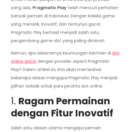
yang ada,
Pragmatic Play
telah mencuri perhatian
banyak pemain di Indonesia. Dengan koleksi game
yang menarik, inovatif, dan tentunya gacor,
Pragmatic Play berhasil menjadi salah satu
pengembang game slot yang paling diminati.
Namun, apa sebenarnya keuntungan bermain di
slot
online gacor
dengan provider seperti Pragmatic
Play? Dalam artikel ini, kita akan membahas
beberapa alasan mengapa Pragmatic Play menjadi
pilihan terbaik untuk para pecinta slot online.
1.
Ragam Permainan
dengan Fitur Inovatif
Salah satu alasan utama mengapa pemain