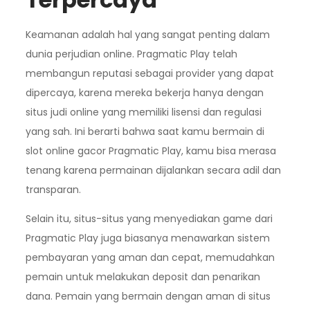
Keamanan adalah hal yang sangat penting dalam
dunia perjudian online. Pragmatic Play telah
membangun reputasi sebagai provider yang dapat
dipercaya, karena mereka bekerja hanya dengan
situs judi online yang memiliki lisensi dan regulasi
yang sah. Ini berarti bahwa saat kamu bermain di
slot online gacor Pragmatic Play, kamu bisa merasa
tenang karena permainan dijalankan secara adil dan
transparan.
Selain itu, situs-situs yang menyediakan game dari
Pragmatic Play juga biasanya menawarkan sistem
pembayaran yang aman dan cepat, memudahkan
pemain untuk melakukan deposit dan penarikan
dana. Pemain yang bermain dengan aman di situs