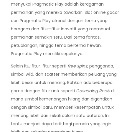
menyukai Pragmatic Play adalah keragaman
permainan yang mereka tawarkan. Slot online gacor
dari Pragmatic Play dikenal dengan tema yang
beragam dan fitur-fitur inovatif yang membuat
permainan semakin seru. Dari tema fantasi,
petualangan, hingga tema bertema hewan,
Pragmatic Play memiliki segalanya.
Selain itu, fitur-fitur seperti
free spins
, pengganda,
simbol wild, dan scatter memberikan peluang yang
lebih besar untuk menang. Bahkan ada beberapa
game dengan fitur unik seperti
Cascading Reels
di
mana simbol kemenangan hilang dan digantikan
dengan simbol baru, memberi kesempatan untuk
menang lebih dari sekali dalam satu putaran. Ini
tentu menjadi daya tarik bagi pemain yang ingin