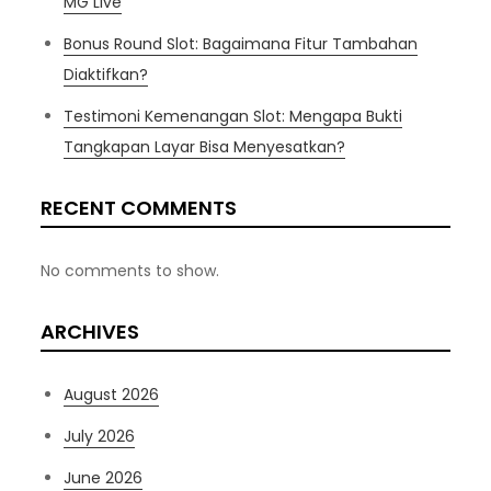
MG Live
Bonus Round Slot: Bagaimana Fitur Tambahan
Diaktifkan?
Testimoni Kemenangan Slot: Mengapa Bukti
Tangkapan Layar Bisa Menyesatkan?
RECENT COMMENTS
No comments to show.
ARCHIVES
August 2026
July 2026
June 2026