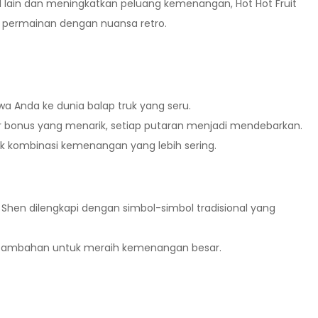
 lain dan meningkatkan peluang kemenangan, Hot Hot Fruit
i permainan dengan nuansa retro.
 Anda ke dunia balap truk yang seru.
r bonus yang menarik, setiap putaran menjadi mendebarkan.
k kombinasi kemenangan yang lebih sering.
hen dilengkapi dengan simbol-simbol tradisional yang
g tambahan untuk meraih kemenangan besar.