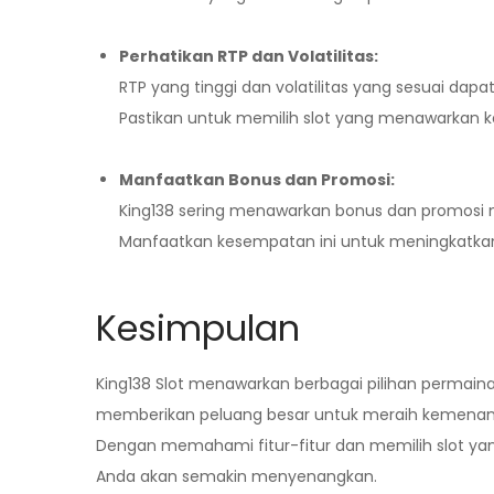
Perhatikan RTP dan Volatilitas:
RTP yang tinggi dan volatilitas yang sesuai d
Pastikan untuk memilih slot yang menawarkan 
Manfaatkan Bonus dan Promosi:
King138 sering menawarkan bonus dan promosi 
Manfaatkan kesempatan ini untuk meningkatkan
Kesimpulan
King138 Slot menawarkan berbagai pilihan permain
memberikan peluang besar untuk meraih kemenan
Dengan memahami fitur-fitur dan memilih slot ya
Anda akan semakin menyenangkan.