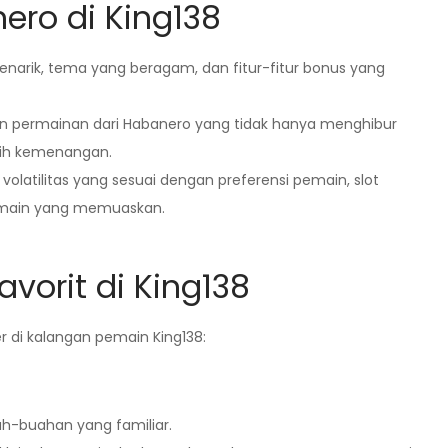
ero di King138
enarik, tema yang beragam, dan fitur-fitur bonus yang
han permainan dari Habanero yang tidak hanya menghibur
aih kemenangan.
volatilitas yang sesuai dengan preferensi pemain, slot
rmain yang memuaskan.
avorit di King138
r di kalangan pemain King138:
ah-buahan yang familiar.