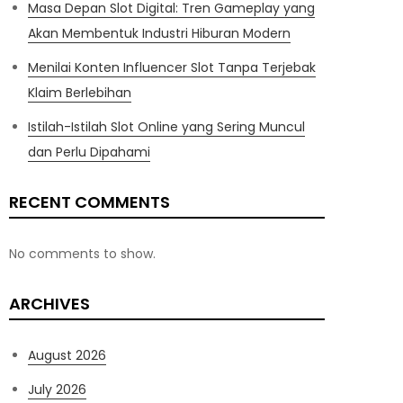
Masa Depan Slot Digital: Tren Gameplay yang
Akan Membentuk Industri Hiburan Modern
Menilai Konten Influencer Slot Tanpa Terjebak
Klaim Berlebihan
Istilah-Istilah Slot Online yang Sering Muncul
dan Perlu Dipahami
RECENT COMMENTS
No comments to show.
ARCHIVES
August 2026
July 2026