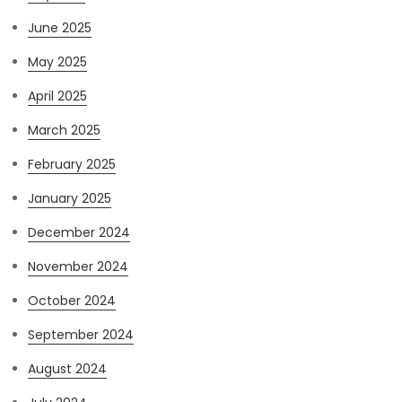
June 2025
May 2025
April 2025
March 2025
February 2025
January 2025
December 2024
November 2024
October 2024
September 2024
August 2024