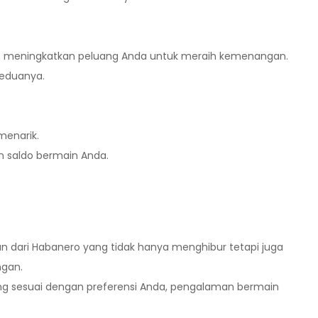
apat meningkatkan peluang Anda untuk meraih kemenangan.
keduanya.
menarik.
 saldo bermain Anda.
an dari Habanero yang tidak hanya menghibur tetapi juga
gan.
ng sesuai dengan preferensi Anda, pengalaman bermain