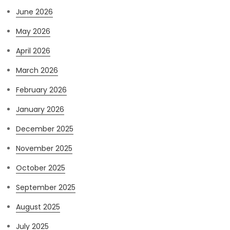
June 2026
May 2026
April 2026
March 2026
February 2026
January 2026
December 2025
November 2025
October 2025
September 2025
August 2025
July 2025