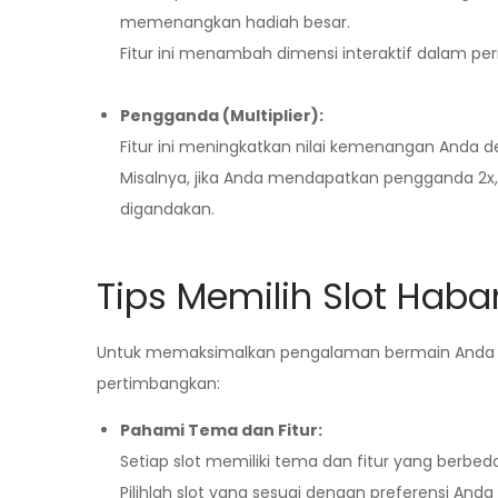
memenangkan hadiah besar.
Fitur ini menambah dimensi interaktif dalam 
Pengganda (Multiplier):
Fitur ini meningkatkan nilai kemenangan Anda 
Misalnya, jika Anda mendapatkan pengganda 2x
digandakan.
Tips Memilih Slot Haba
Untuk memaksimalkan pengalaman bermain Anda di 
pertimbangkan:
Pahami Tema dan Fitur:
Setiap slot memiliki tema dan fitur yang berbeda
Pilihlah slot yang sesuai dengan preferensi A