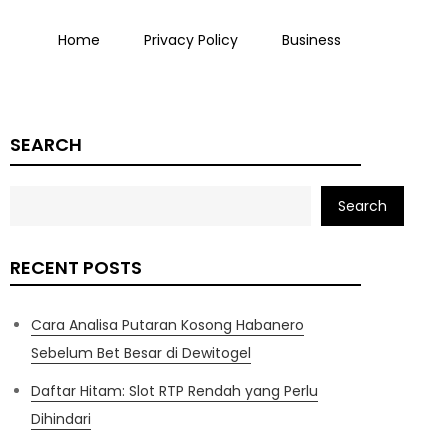
Home
Privacy Policy
Business
SEARCH
Search
RECENT POSTS
Cara Analisa Putaran Kosong Habanero
Sebelum Bet Besar di Dewitogel
Daftar Hitam: Slot RTP Rendah yang Perlu
Dihindari