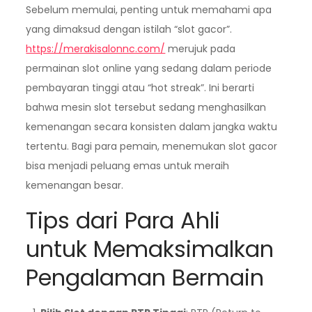
Sebelum memulai, penting untuk memahami apa
yang dimaksud dengan istilah “slot gacor”.
https://merakisalonnc.com/
merujuk pada
permainan slot online yang sedang dalam periode
pembayaran tinggi atau “hot streak”. Ini berarti
bahwa mesin slot tersebut sedang menghasilkan
kemenangan secara konsisten dalam jangka waktu
tertentu. Bagi para pemain, menemukan slot gacor
bisa menjadi peluang emas untuk meraih
kemenangan besar.
Tips dari Para Ahli
untuk Memaksimalkan
Pengalaman Bermain