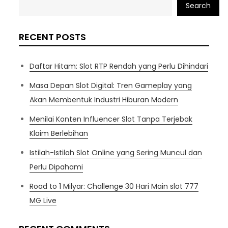
Search
RECENT POSTS
Daftar Hitam: Slot RTP Rendah yang Perlu Dihindari
Masa Depan Slot Digital: Tren Gameplay yang
Akan Membentuk Industri Hiburan Modern
Menilai Konten Influencer Slot Tanpa Terjebak
Klaim Berlebihan
Istilah-Istilah Slot Online yang Sering Muncul dan
Perlu Dipahami
Road to 1 Milyar: Challenge 30 Hari Main slot 777
MG Live