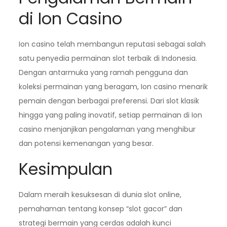
di Ion Casino
Ion casino telah membangun reputasi sebagai salah
satu penyedia permainan slot terbaik di Indonesia.
Dengan antarmuka yang ramah pengguna dan
koleksi permainan yang beragam, Ion casino menarik
pemain dengan berbagai preferensi. Dari slot klasik
hingga yang paling inovatif, setiap permainan di Ion
casino menjanjikan pengalaman yang menghibur
dan potensi kemenangan yang besar.
Kesimpulan
Dalam meraih kesuksesan di dunia slot online,
pemahaman tentang konsep “slot gacor” dan
strategi bermain yang cerdas adalah kunci