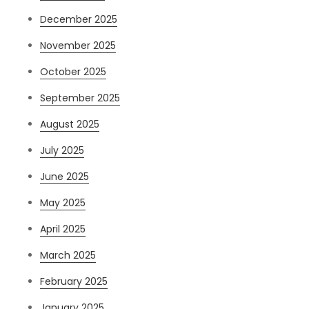
December 2025
November 2025
October 2025
September 2025
August 2025
July 2025
June 2025
May 2025
April 2025
March 2025
February 2025
January 2025