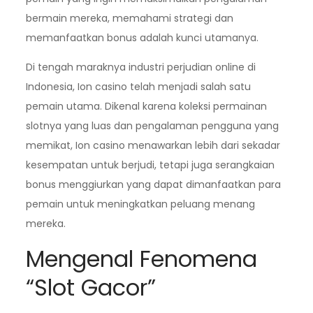
bermain mereka, memahami strategi dan
memanfaatkan bonus adalah kunci utamanya.
Di tengah maraknya industri perjudian online di
Indonesia, Ion casino telah menjadi salah satu
pemain utama. Dikenal karena koleksi permainan
slotnya yang luas dan pengalaman pengguna yang
memikat, Ion casino menawarkan lebih dari sekadar
kesempatan untuk berjudi, tetapi juga serangkaian
bonus menggiurkan yang dapat dimanfaatkan para
pemain untuk meningkatkan peluang menang
mereka.
Mengenal Fenomena
“Slot Gacor”