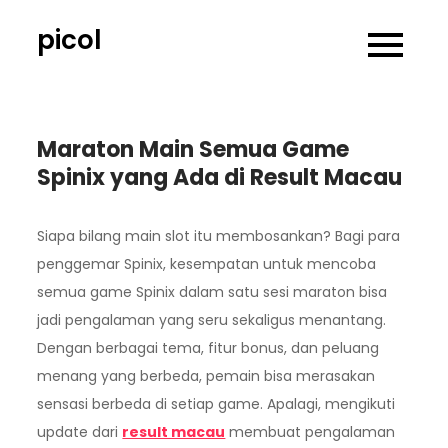
Skip
picol
to
content
Maraton Main Semua Game
Spinix yang Ada di Result Macau
Siapa bilang main slot itu membosankan? Bagi para
penggemar Spinix, kesempatan untuk mencoba
semua game Spinix dalam satu sesi maraton bisa
jadi pengalaman yang seru sekaligus menantang.
Dengan berbagai tema, fitur bonus, dan peluang
menang yang berbeda, pemain bisa merasakan
sensasi berbeda di setiap game. Apalagi, mengikuti
update dari
result macau
membuat pengalaman