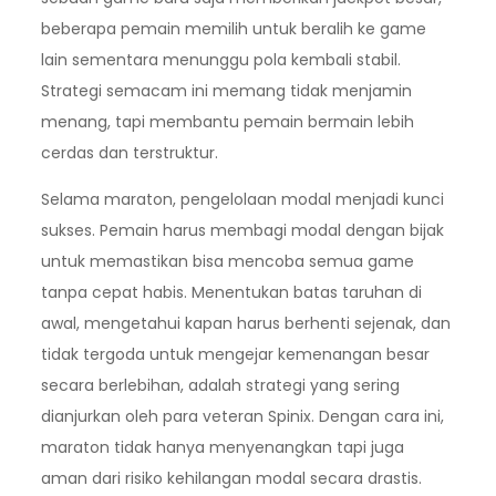
beberapa pemain memilih untuk beralih ke game
lain sementara menunggu pola kembali stabil.
Strategi semacam ini memang tidak menjamin
menang, tapi membantu pemain bermain lebih
cerdas dan terstruktur.
Selama maraton, pengelolaan modal menjadi kunci
sukses. Pemain harus membagi modal dengan bijak
untuk memastikan bisa mencoba semua game
tanpa cepat habis. Menentukan batas taruhan di
awal, mengetahui kapan harus berhenti sejenak, dan
tidak tergoda untuk mengejar kemenangan besar
secara berlebihan, adalah strategi yang sering
dianjurkan oleh para veteran Spinix. Dengan cara ini,
maraton tidak hanya menyenangkan tapi juga
aman dari risiko kehilangan modal secara drastis.