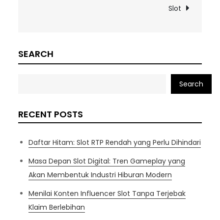
Slot
SEARCH
Search
RECENT POSTS
Daftar Hitam: Slot RTP Rendah yang Perlu Dihindari
Masa Depan Slot Digital: Tren Gameplay yang
Akan Membentuk Industri Hiburan Modern
Menilai Konten Influencer Slot Tanpa Terjebak
Klaim Berlebihan