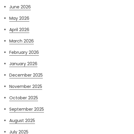
June 2026
May 2026
April 2026
March 2026
February 2026
January 2026
December 2025
November 2025
October 2025
September 2025
August 2025
July 2025