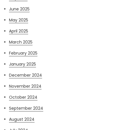
June 2025
May 2025
April 2025
March 2025
February 2025
January 2025
December 2024
November 2024
October 2024
September 2024
August 2024