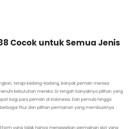
88 Cocok untuk Semua Jenis
nangkan, tetapi kadang-kadang, banyak pemain merasa
enuhi kebutuhan mereka. Di tengah banyaknya pilihan yang
epat bagi para pemain di Indonesia. Dari pemula hingga
erbagai fitur dan pilihan permainan yang membuatnya
latform yang tidak hanya menawarkan permainan slot yang