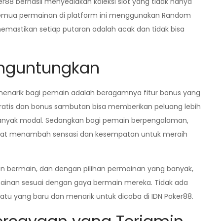
r88 berhasil menyediakan koleksi slot yang tidak hanya
 Semua permainan di platform ini menggunakan Random
memastikan setiap putaran adalah acak dan tidak bisa
enguntungkan
menarik bagi pemain adalah beragamnya fitur bonus yang
n gratis dan bonus sambutan bisa memberikan peluang lebih
anyak modal. Sedangkan bagi pemain berpengalaman,
dapat menambah sensasi dan kesempatan untuk meraih
man bermain, dan dengan pilihan permainan yang banyak,
nan sesuai dengan gaya bermain mereka. Tidak ada
atu yang baru dan menarik untuk dicoba di IDN Poker88.