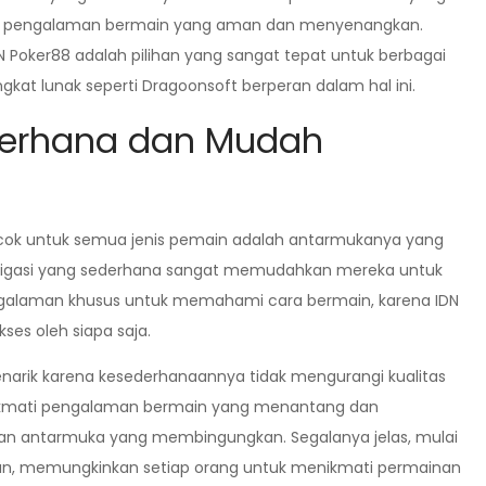
an pengalaman bermain yang aman dan menyenangkan.
 Poker88 adalah pilihan yang sangat tepat untuk berbagai
at lunak seperti Dragoonsoft berperan dalam hal ini.
derhana dan Mudah
ok untuk semua jenis pemain adalah antarmukanya yang
vigasi yang sederhana sangat memudahkan mereka untuk
engalaman khusus untuk memahami cara bermain, karena IDN
es oleh siapa saja.
narik karena kesederhanaannya tidak mengurangi kualitas
nikmati pengalaman bermain yang menantang dan
an antarmuka yang membingungkan. Segalanya jelas, mulai
inan, memungkinkan setiap orang untuk menikmati permainan