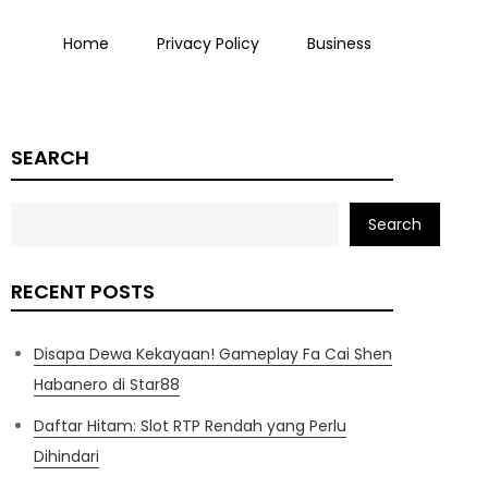
Home
Privacy Policy
Business
SEARCH
Search
RECENT POSTS
Disapa Dewa Kekayaan! Gameplay Fa Cai Shen
Habanero di Star88
Daftar Hitam: Slot RTP Rendah yang Perlu
Dihindari