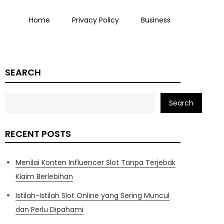
Home
Privacy Policy
Business
SEARCH
Search
RECENT POSTS
Menilai Konten Influencer Slot Tanpa Terjebak
Klaim Berlebihan
Istilah-Istilah Slot Online yang Sering Muncul
dan Perlu Dipahami