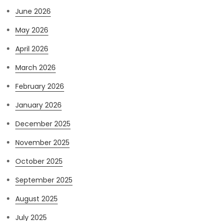
June 2026
May 2026
April 2026
March 2026
February 2026
January 2026
December 2025
November 2025
October 2025
September 2025
August 2025
July 2025