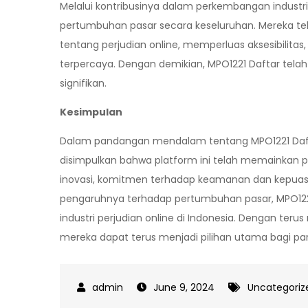
Melalui kontribusinya dalam perkembangan industri
pertumbuhan pasar secara keseluruhan. Mereka 
tentang perjudian online, memperluas aksesibilit
terpercaya. Dengan demikian, MPO1221 Daftar te
signifikan.
Kesimpulan
Dalam pandangan mendalam tentang MPO1221 Dafta
disimpulkan bahwa platform ini telah memainkan p
inovasi, komitmen terhadap keamanan dan kepuasan
pengaruhnya terhadap pertumbuhan pasar, MPO122
industri perjudian online di Indonesia. Dengan te
mereka dapat terus menjadi pilihan utama bagi para
June 9, 2024
Uncategoriz