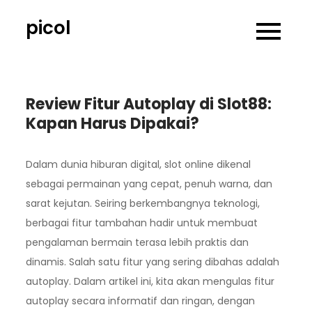
Skip
picol
to
content
Review Fitur Autoplay di Slot88:
Kapan Harus Dipakai?
Dalam dunia hiburan digital, slot online dikenal
sebagai permainan yang cepat, penuh warna, dan
sarat kejutan. Seiring berkembangnya teknologi,
berbagai fitur tambahan hadir untuk membuat
pengalaman bermain terasa lebih praktis dan
dinamis. Salah satu fitur yang sering dibahas adalah
autoplay. Dalam artikel ini, kita akan mengulas fitur
autoplay secara informatif dan ringan, dengan