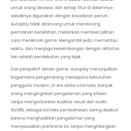
untuk orang dewasa, dan setiap fitur di dalamnya
sebaiknya digunakan dengan kesadaran penuh.
Autoplay tidak dirancang untuk mendorong
permainan berlebihan, melainkan memberi pilihan
cara menikmati game. Mengambil jeda, memantau
waktu, dan menjaga keseimbangan dengan aktivitas
lain adalah pendekatan yang bijak.
Dari perspektif desain game, autoplay menunjukkan
bagaimana pengembang merespons kebutuhan
pengguna modern. Di era serba otomatis, banyak
orang menginginkan pengalaman yang efisien
tanpa mengorbankan kualitas visual dan audio.
Slot88, sebagai konteks pembahasan, sering disebut
karena menghadirkan pengalaman yang
menyesuaikan preferensi ini, tanpa menghilangkan