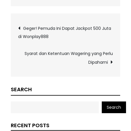
Post
Geger! Pemuda Ini Dapat Jackpot 500 Juta
di Wonplay888
navigation
Syarat dan Ketentuan Wagering yang Perlu
Dipahami
SEARCH
Search
RECENT POSTS