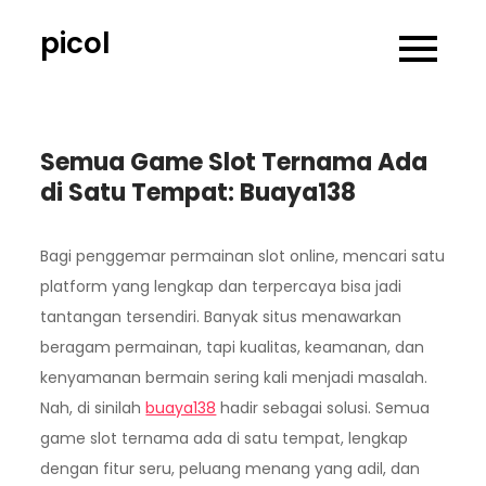
Skip
picol
to
content
Semua Game Slot Ternama Ada
di Satu Tempat: Buaya138
Bagi penggemar permainan slot online, mencari satu
platform yang lengkap dan terpercaya bisa jadi
tantangan tersendiri. Banyak situs menawarkan
beragam permainan, tapi kualitas, keamanan, dan
kenyamanan bermain sering kali menjadi masalah.
Nah, di sinilah
buaya138
hadir sebagai solusi. Semua
game slot ternama ada di satu tempat, lengkap
dengan fitur seru, peluang menang yang adil, dan