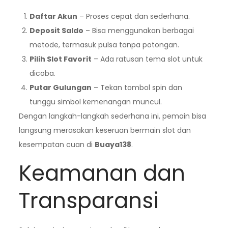
Daftar Akun
– Proses cepat dan sederhana.
Deposit Saldo
– Bisa menggunakan berbagai
metode, termasuk pulsa tanpa potongan.
Pilih Slot Favorit
– Ada ratusan tema slot untuk
dicoba.
Putar Gulungan
– Tekan tombol spin dan
tunggu simbol kemenangan muncul.
Dengan langkah-langkah sederhana ini, pemain bisa
langsung merasakan keseruan bermain slot dan
kesempatan cuan di
Buaya138
.
Keamanan dan
Transparansi