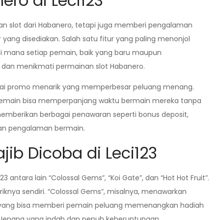
ro di Leci123
an slot dari Habanero, tetapi juga memberi pengalaman
 yang disediakan. Salah satu fitur yang paling menonjol
i mana setiap pemain, baik yang baru maupun
an menikmati permainan slot Habanero.
rbagai promo menarik yang memperbesar peluang menang.
 pemain bisa memperpanjang waktu bermain mereka tanpa
i memberikan berbagai penawaran seperti bonus deposit,
kan pengalaman bermain.
ib Dicoba di Leci123
 antara lain “Colossal Gems”, “Koi Gate”, dan “Hot Hot Fruit”.
iknya sendiri. “Colossal Gems”, misalnya, menawarkan
 yang bisa memberi pemain peluang memenangkan hadiah
 Jepang yang indah dan penuh keberuntungan,