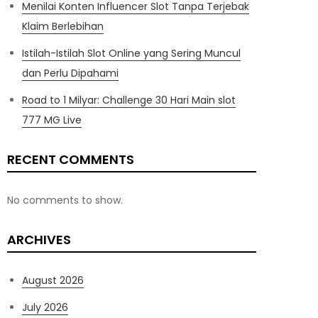
Menilai Konten Influencer Slot Tanpa Terjebak
Klaim Berlebihan
Istilah-Istilah Slot Online yang Sering Muncul
dan Perlu Dipahami
Road to 1 Milyar: Challenge 30 Hari Main slot
777 MG Live
RECENT COMMENTS
No comments to show.
ARCHIVES
August 2026
July 2026