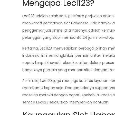
Mengapa Leci123?
Leci123 adalah salah satu platform perjudian onli
menikmati permainan slot Habanero. Ada banyak a
penggemar judi online, di antaranya adalah kemu
pelanggan yang siap membantu 24 jam non-stop.
Pertama, Leci123 menyediakan berbagai pilihan 
Indonesia. Ini memungkinkan pemain untuk melak
cepat, tanpa khawatir akan kesulitan dalam proses
banyaknya pemain yang mencari situs dengan transa
Selain itu, Leci123 juga menjaga kualitas layana
membantu kapan saja. Dengan adanya support yang
masalah mereka dengan cepat. Apakah itu masalah
service Leci123 selalu siap memberikan bantuan.