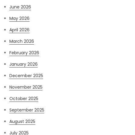
June 2026
May 2026
April 2026
March 2026
February 2026
January 2026
December 2025
November 2025
October 2025
September 2025
August 2025
July 2025