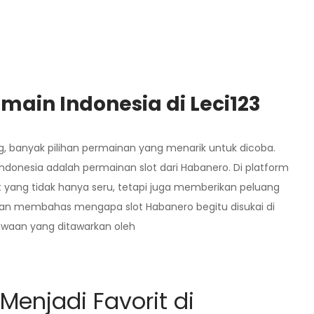
main Indonesia di Leci123
g, banyak pilihan permainan yang menarik untuk dicoba.
Indonesia adalah permainan slot dari Habanero. Di platform
ot yang tidak hanya seru, tetapi juga memberikan peluang
 akan membahas mengapa slot Habanero begitu disukai di
mewaan yang ditawarkan oleh
enjadi Favorit di