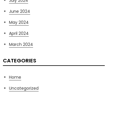
July 2024
June 2024
May 2024
April 2024
March 2024
CATEGORIES
Home
Uncategorized