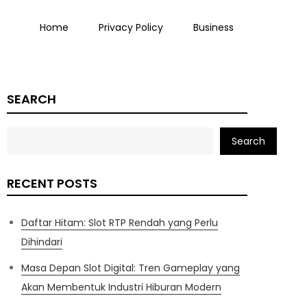
Home
Privacy Policy
Business
SEARCH
Search
RECENT POSTS
Daftar Hitam: Slot RTP Rendah yang Perlu
Dihindari
Masa Depan Slot Digital: Tren Gameplay yang
Akan Membentuk Industri Hiburan Modern