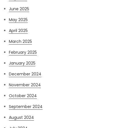
June 2025
May 2025
April 2025
March 2025
February 2025
January 2025
December 2024
November 2024
October 2024
September 2024
August 2024