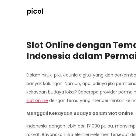
Skip
picol
to
content
Slot Online dengan Tem
Indonesia dalam Perma
Dalam hiruk-pikuk dunia digital yang kian berkemban
banyak kalangan. Namun, apa jadinya jika permain
kekayaan budaya lokal? Beberapa provider permain
slot online
dengan tema yang mencerminkan keind
Menggali Kekayaan Budaya dalam Slot Online
Indonesia, dengan lebih dari 17.000 pulau, menyimp
rakyat. Bayangkan jika elemen-elemen tersebut dii