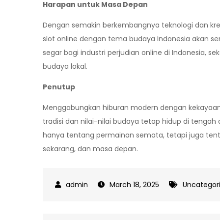
Harapan untuk Masa Depan
Dengan semakin berkembangnya teknologi dan kre
slot online dengan tema budaya Indonesia akan se
segar bagi industri perjudian online di Indonesia,
budaya lokal.
Penutup
Menggabungkan hiburan modern dengan kekayaan b
tradisi dan nilai-nilai budaya tetap hidup di tengah
hanya tentang permainan semata, tetapi juga te
sekarang, dan masa depan.
March 18, 2025
Uncategor