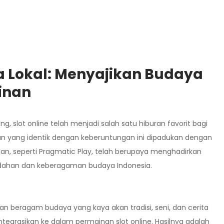
a Lokal: Menyajikan Budaya
inan
g, slot online telah menjadi salah satu hiburan favorit bagi
an yang identik dengan keberuntungan ini dipadukan dengan
an, seperti Pragmatic Play, telah berupaya menghadirkan
ahan dan keberagaman budaya Indonesia.
an beragam budaya yang kaya akan tradisi, seni, dan cerita
ntegrasikan ke dalam permainan slot online. Hasilnya adalah