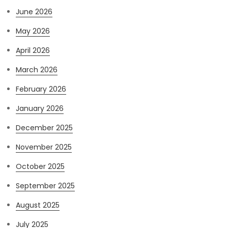
June 2026
May 2026
April 2026
March 2026
February 2026
January 2026
December 2025
November 2025
October 2025
September 2025
August 2025
July 2025