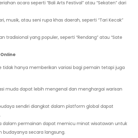
iahan acara seperti “Bali Arts Festival” atau “Sekaten” dari
i, musik, atau seni rupa khas daerah, seperti “Tari Kecak”
n tradisional yang populer, seperti “Rendang” atau “Sate
 Online
 tidak hanya memberikan variasi bagi pemain tetapi juga
rasi muda dapat lebih mengenal dan menghargai warisan
 budaya sendiri diangkat dalam platform global dapat
.
a dalam permainan dapat memicu minat wisatawan untuk
n budayanya secara langsung.