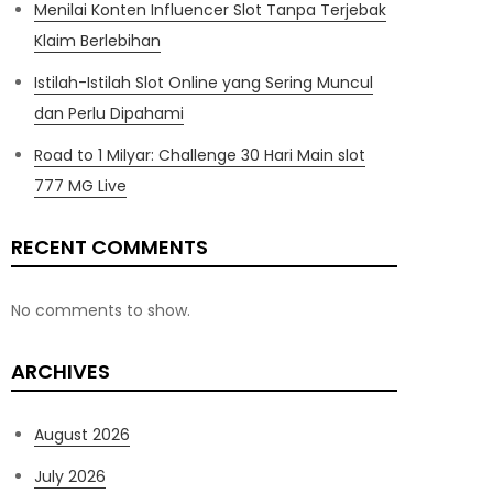
Menilai Konten Influencer Slot Tanpa Terjebak
Klaim Berlebihan
Istilah-Istilah Slot Online yang Sering Muncul
dan Perlu Dipahami
Road to 1 Milyar: Challenge 30 Hari Main slot
777 MG Live
RECENT COMMENTS
No comments to show.
ARCHIVES
August 2026
July 2026