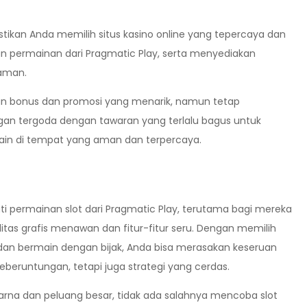
astikan Anda memilih situs kasino online yang tepercaya dan
rkan permainan dari Pragmatic Play, serta menyediakan
aman.
rkan bonus dan promosi yang menarik, namun tetap
ngan tergoda dengan tawaran yang terlalu bagus untuk
main di tempat yang aman dan terpercaya.
i permainan slot dari Pragmatic Play, terutama bagi mereka
tas grafis menawan dan fitur-fitur seru. Dengan memilih
an bermain dengan bijak, Anda bisa merasakan keseruan
eberuntungan, tetapi juga strategi yang cerdas.
arna dan peluang besar, tidak ada salahnya mencoba slot