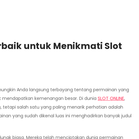
rbaik untuk Menikmati Slot
 mungkin Anda langsung terbayang tentang permainan yang
uk mendapatkan kemenangan besar. Di dunia
SLOT ONLINE
,
 tetapi salah satu yang paling menarik perhatian adalah
ainan yang sudah dikenal luas ini menghadirkan banyak judul
lunak biasa. Mereka telah menciptakan dunia permainan