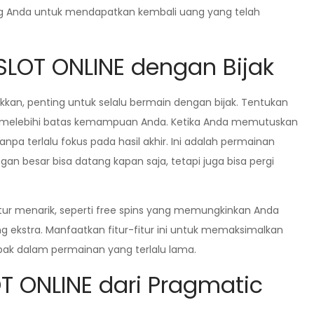
ang Anda untuk mendapatkan kembali uang yang telah
LOT ONLINE dengan Bijak
kkan, penting untuk selalu bermain dengan bijak. Tentukan
n melebihi batas kemampuan Anda. Ketika Anda memutuskan
pa terlalu fokus pada hasil akhir. Ini adalah permainan
besar bisa datang kapan saja, tetapi juga bisa pergi
ur menarik, seperti free spins yang memungkinkan Anda
 ekstra. Manfaatkan fitur-fitur ini untuk memaksimalkan
ebak dalam permainan yang terlalu lama.
 ONLINE dari Pragmatic