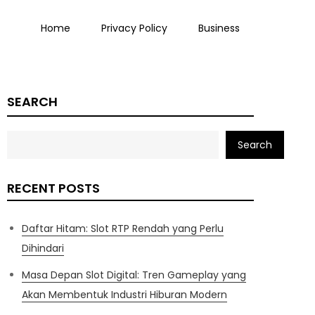
Home
Privacy Policy
Business
SEARCH
Search
RECENT POSTS
Daftar Hitam: Slot RTP Rendah yang Perlu
Dihindari
Masa Depan Slot Digital: Tren Gameplay yang
Akan Membentuk Industri Hiburan Modern