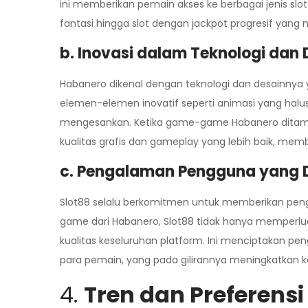
ini memberikan pemain akses ke berbagai jenis slo
fantasi hingga slot dengan jackpot progresif yang
b. Inovasi dalam Teknologi dan 
Habanero dikenal dengan teknologi dan desainnya 
elemen-elemen inovatif seperti animasi yang halu
mengesankan. Ketika game-game Habanero ditamb
kualitas grafis dan gameplay yang lebih baik, 
c. Pengalaman Pengguna yang 
Slot88 selalu berkomitmen untuk memberikan pe
game dari Habanero, Slot88 tidak hanya memperlua
kualitas keseluruhan platform. Ini menciptakan pe
para pemain, yang pada gilirannya meningkatkan k
4.
Tren dan Preferens