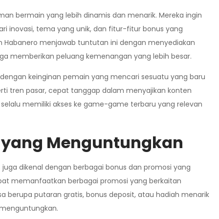
man bermain yang lebih dinamis dan menarik. Mereka ingin
ri inovasi, tema yang unik, dan fitur-fitur bonus yang
 dan Habanero menjawab tuntutan ini dengan menyediakan
ga memberikan peluang kemenangan yang lebih besar.
k dengan keinginan pemain yang mencari sesuatu yang baru
rti tren pasar, cepat tanggap dalam menyajikan konten
selalu memiliki akses ke game-game terbaru yang relevan
i yang Menguntungkan
 juga dikenal dengan berbagai bonus dan promosi yang
apat memanfaatkan berbagai promosi yang berkaitan
berupa putaran gratis, bonus deposit, atau hadiah menarik
n menguntungkan.