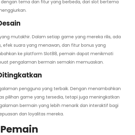
t dengan tema dan fitur yang berbeda, dari slot bertema
 menggiurkan.
Desain
yang mutakhir. Dalam setiap game yang mereka rilis, ada
s, efek suara yang menawan, dan fitur bonus yang
ahkan ke platform Slot88, pemain dapat menikmati
membuat pengalaman bermain semakin memuaskan.
Ditingkatkan
ngalaman pengguna yang terbaik. Dengan menambahkan
s pilihan game yang tersedia, tetapi juga meningkatkan
ngalaman bermain yang lebih menarik dan interaktif bagi
epuasan dan loyalitas mereka.
i Pemain