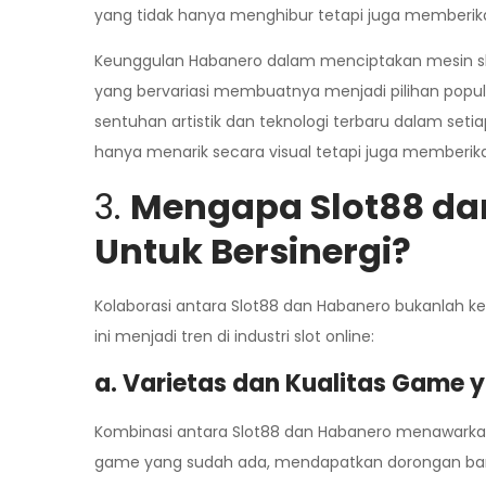
yang tidak hanya menghibur tetapi juga memberik
Keunggulan Habanero dalam menciptakan mesin slot 
yang bervariasi membuatnya menjadi pilihan popu
sentuhan artistik dan teknologi terbaru dalam set
hanya menarik secara visual tetapi juga memberika
3.
Mengapa Slot88 da
Untuk Bersinergi?
Kolaborasi antara Slot88 dan Habanero bukanlah 
ini menjadi tren di industri slot online:
a. Varietas dan Kualitas Game 
Kombinasi antara Slot88 dan Habanero menawarkan 
game yang sudah ada, mendapatkan dorongan bar