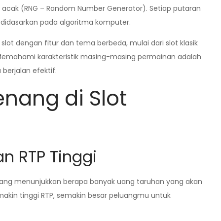
l acak (RNG – Random Number Generator). Setiap putaran
didasarkan pada algoritma komputer.
ot dengan fitur dan tema berbeda, mulai dari slot klasik
 Memahami karakteristik masing-masing permainan adalah
erjalan efektif.
enang di Slot
an RTP Tinggi
s yang menunjukkan berapa banyak uang taruhan yang akan
makin tinggi RTP, semakin besar peluangmu untuk