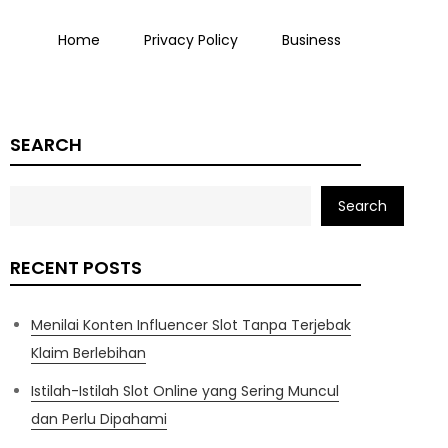
Home
Privacy Policy
Business
SEARCH
Search
RECENT POSTS
Menilai Konten Influencer Slot Tanpa Terjebak
Klaim Berlebihan
Istilah-Istilah Slot Online yang Sering Muncul
dan Perlu Dipahami