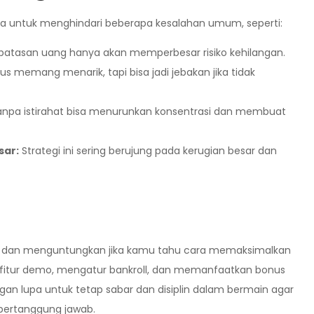
uga untuk menghindari beberapa kesalahan umum, seperti:
batasan uang hanya akan memperbesar risiko kehilangan.
s memang menarik, tapi bisa jadi jebakan jika tidak
npa istirahat bisa menurunkan konsentrasi dan membuat
sar:
Strategi ini sering berujung pada kerugian besar dan
kan dan menguntungkan jika kamu tahu cara memaksimalkan
fitur demo, mengatur bankroll, dan memanfaatkan bonus
ngan lupa untuk tetap sabar dan disiplin dalam bermain agar
bertanggung jawab.