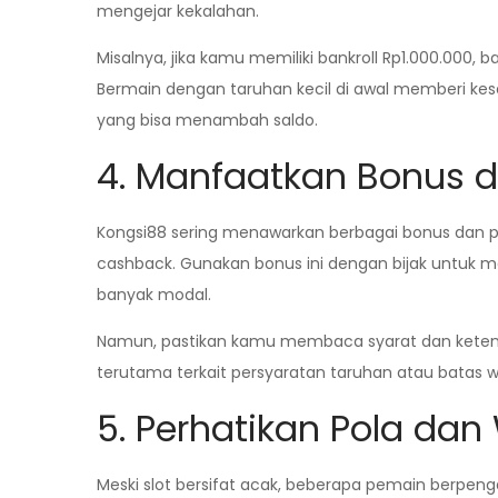
mengejar kekalahan.
Misalnya, jika kamu memiliki bankroll Rp1.000.000, b
Bermain dengan taruhan kecil di awal memberi 
yang bisa menambah saldo.
4. Manfaatkan Bonus 
Kongsi88 sering menawarkan berbagai bonus dan pro
cashback. Gunakan bonus ini dengan bijak untu
banyak modal.
Namun, pastikan kamu membaca syarat dan ketentu
terutama terkait persyaratan taruhan atau batas
5. Perhatikan Pola da
Meski slot bersifat acak, beberapa pemain berpen