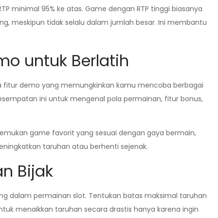
RTP minimal 95% ke atas. Game dengan RTP tinggi biasanya
g, meskipun tidak selalu dalam jumlah besar. Ini membantu
mo untuk Berlatih
nya fitur demo yang memungkinkan kamu mencoba berbagai
esempatan ini untuk mengenal pola permainan, fitur bonus,
mukan game favorit yang sesuai dengan gaya bermain,
ningkatkan taruhan atau berhenti sejenak.
an Bijak
ing dalam permainan slot. Tentukan batas maksimal taruhan
ntuk menaikkan taruhan secara drastis hanya karena ingin