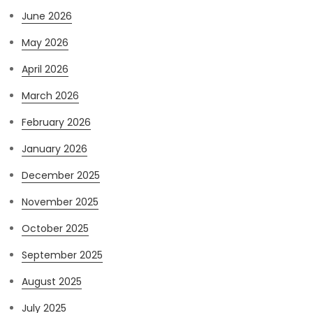
June 2026
May 2026
April 2026
March 2026
February 2026
January 2026
December 2025
November 2025
October 2025
September 2025
August 2025
July 2025