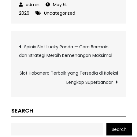
May 6,
2026
Uncategorized
Post
Spinix Slot Lucky Panda — Cara Bermain
dan Strategi Meraih Kemenangan Maksimal
navigation
Slot Habanero Terbaik yang Tersedia di Koleksi
Lengkap Superbandar
SEARCH
Search