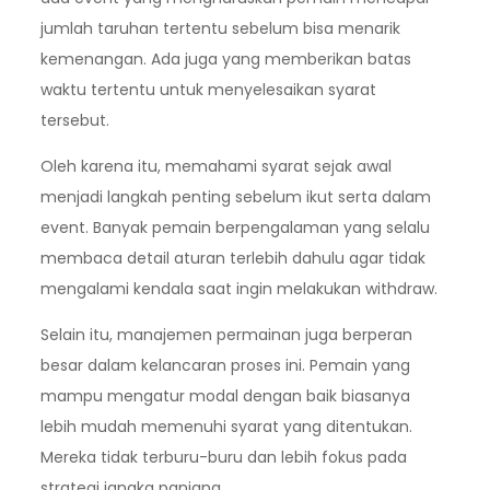
jumlah taruhan tertentu sebelum bisa menarik
kemenangan. Ada juga yang memberikan batas
waktu tertentu untuk menyelesaikan syarat
tersebut.
Oleh karena itu, memahami syarat sejak awal
menjadi langkah penting sebelum ikut serta dalam
event. Banyak pemain berpengalaman yang selalu
membaca detail aturan terlebih dahulu agar tidak
mengalami kendala saat ingin melakukan withdraw.
Selain itu, manajemen permainan juga berperan
besar dalam kelancaran proses ini. Pemain yang
mampu mengatur modal dengan baik biasanya
lebih mudah memenuhi syarat yang ditentukan.
Mereka tidak terburu-buru dan lebih fokus pada
strategi jangka panjang.