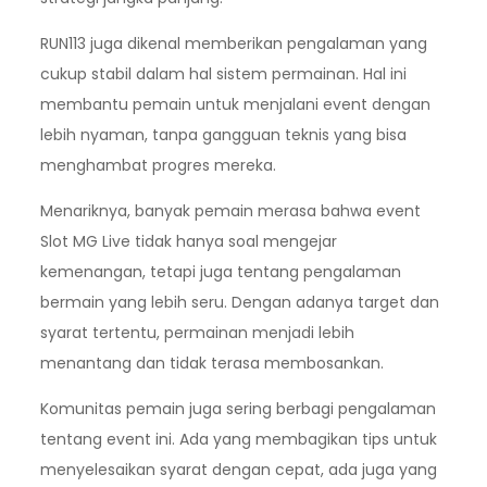
RUN113 juga dikenal memberikan pengalaman yang
cukup stabil dalam hal sistem permainan. Hal ini
membantu pemain untuk menjalani event dengan
lebih nyaman, tanpa gangguan teknis yang bisa
menghambat progres mereka.
Menariknya, banyak pemain merasa bahwa event
Slot MG Live tidak hanya soal mengejar
kemenangan, tetapi juga tentang pengalaman
bermain yang lebih seru. Dengan adanya target dan
syarat tertentu, permainan menjadi lebih
menantang dan tidak terasa membosankan.
Komunitas pemain juga sering berbagi pengalaman
tentang event ini. Ada yang membagikan tips untuk
menyelesaikan syarat dengan cepat, ada juga yang