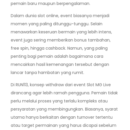
pemain baru maupun berpengalaman.
Dalam dunia slot online, event biasanya menjadi
momen yang paling ditunggu-tunggu. Selain
menawarkan keseruan bermain yang lebih intens,
event juga sering memberikan bonus tambahan,
free spin, hingga cashback. Namun, yang paling
penting bagi pemain adalah bagaimana cara
mencairkan hasil kemenangan tersebut dengan
lancar tanpa hambatan yang rumit.
Di RUN113, konsep withdraw dari event Slot MG Live
dirancang agar lebih ramah pengguna. Pemain tidak
perlu melalui proses yang terlalu kompleks atau
persyaratan yang membingungkan. Biasanya, syarat
utama hanya berkaitan dengan turnover tertentu
atau target permainan yang harus dicapai sebelum