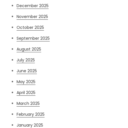
December 2025
November 2025
October 2025
September 2025
August 2025
July 2025
June 2025
May 2025
April 2025
March 2025
February 2025
January 2025