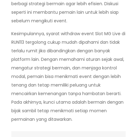
berbagi strategi bermain agar lebih efisien. Diskusi
seperti ini membantu pemain lain untuk lebih siap
sebelum mengikuti event.
Kesimpulannya, syarat withdraw event Slot MG Live di
RUN113 tergolong cukup mudah dipahami dan tidak
terlalu rumit jika dibandingkan dengan banyak
platform lain. Dengan memahami aturan sejak awal,
mengatur strategi bermain, dan menjaga kontrol
modal, pemain bisa menikmati event dengan lebih
tenang dan tetap memiliki peluang untuk
mencairkan kemenangan tanpa hambatan berarti.
Pada akhirnya, kunci utama adalah bermain dengan
bijak sambil tetap menikmati setiap momen
permainan yang ditawarkan.