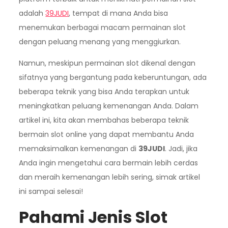
adalah
39JUDI
, tempat di mana Anda bisa
menemukan berbagai macam permainan slot
dengan peluang menang yang menggiurkan.
Namun, meskipun permainan slot dikenal dengan
sifatnya yang bergantung pada keberuntungan, ada
beberapa teknik yang bisa Anda terapkan untuk
meningkatkan peluang kemenangan Anda. Dalam
artikel ini, kita akan membahas beberapa teknik
bermain slot online yang dapat membantu Anda
memaksimalkan kemenangan di
39JUDI
. Jadi, jika
Anda ingin mengetahui cara bermain lebih cerdas
dan meraih kemenangan lebih sering, simak artikel
ini sampai selesai!
Pahami Jenis Slot