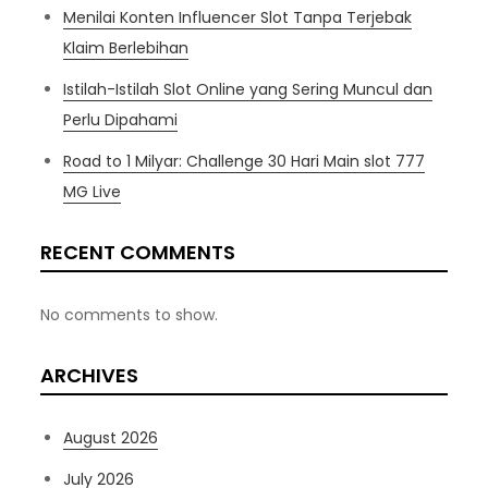
Menilai Konten Influencer Slot Tanpa Terjebak
Klaim Berlebihan
Istilah-Istilah Slot Online yang Sering Muncul dan
Perlu Dipahami
Road to 1 Milyar: Challenge 30 Hari Main slot 777
MG Live
RECENT COMMENTS
No comments to show.
ARCHIVES
August 2026
July 2026