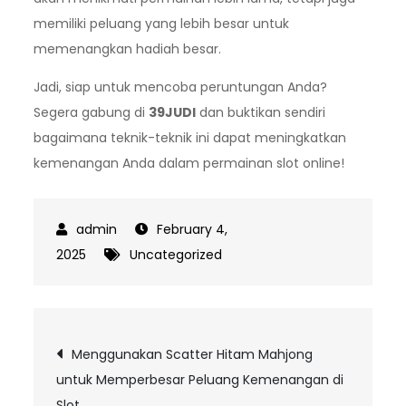
memiliki peluang yang lebih besar untuk
memenangkan hadiah besar.
Jadi, siap untuk mencoba peruntungan Anda?
Segera gabung di
39JUDI
dan buktikan sendiri
bagaimana teknik-teknik ini dapat meningkatkan
kemenangan Anda dalam permainan slot online!
February 4,
2025
Uncategorized
Post
Menggunakan Scatter Hitam Mahjong
untuk Memperbesar Peluang Kemenangan di
navigation
Slot