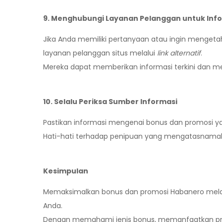
9. Menghubungi Layanan Pelanggan untuk Inf
Jika Anda memiliki pertanyaan atau ingin mengeta
layanan pelanggan situs melalui
link alternatif
.
Mereka dapat memberikan informasi terkini dan 
10. Selalu Periksa Sumber Informasi
Pastikan informasi mengenai bonus dan promosi ya
Hati-hati terhadap penipuan yang mengatasnamaka
Kesimpulan
Memaksimalkan bonus dan promosi Habanero mela
Anda.
Dengan memahami jenis bonus, memanfaatkan prom