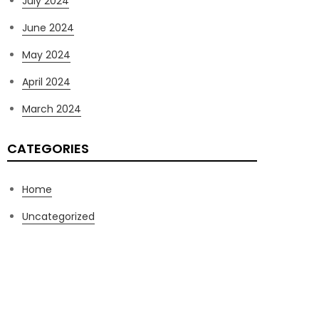
July 2024
June 2024
May 2024
April 2024
March 2024
CATEGORIES
Home
Uncategorized