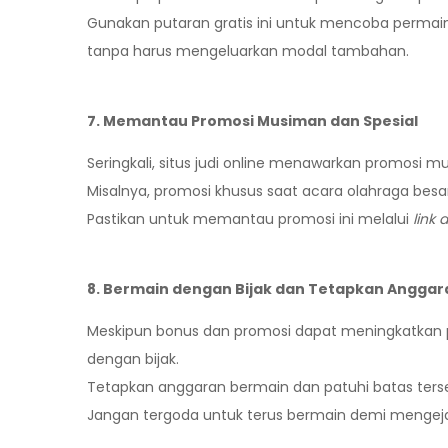
Gunakan putaran gratis ini untuk mencoba perma
tanpa harus mengeluarkan modal tambahan.
7. Memantau Promosi Musiman dan Spesial
Seringkali, situs judi online menawarkan promosi mu
Misalnya, promosi khusus saat acara olahraga besar
Pastikan untuk memantau promosi ini melalui
link 
8. Bermain dengan Bijak dan Tetapkan Anggar
Meskipun bonus dan promosi dapat meningkatkan 
dengan bijak.
Tetapkan anggaran bermain dan patuhi batas ters
Jangan tergoda untuk terus bermain demi mengeja