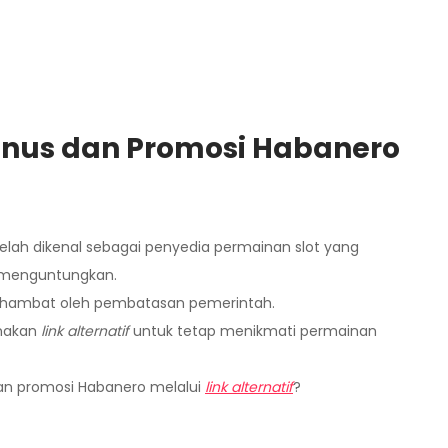
nus dan Promosi Habanero
telah dikenal sebagai penyedia permainan slot yang
 menguntungkan.
terhambat oleh pembatasan pemerintah.
unakan
link alternatif
untuk tetap menikmati permainan
n promosi Habanero melalui
link alternatif
?