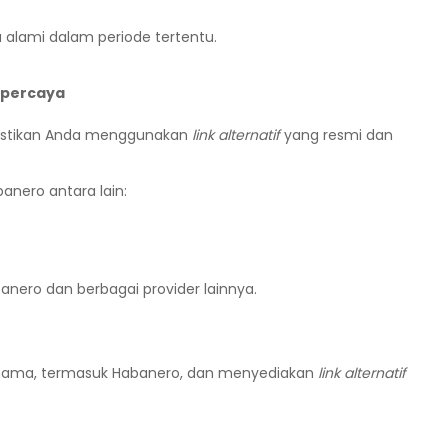
 alami dalam periode tertentu.
rpercaya
astikan Anda menggunakan
link alternatif
yang resmi dan
anero antara lain:
nero dan berbagai provider lainnya.
ernama, termasuk Habanero, dan menyediakan
link alternatif