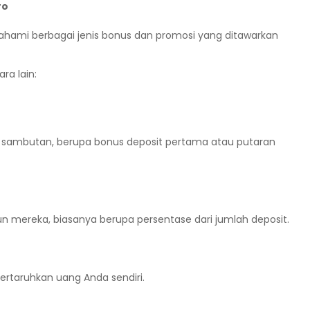
ro
ami berbagai jenis bonus dan promosi yang ditawarkan
ra lain:
i sambutan, berupa bonus deposit pertama atau putaran
n mereka, biasanya berupa persentase dari jumlah deposit.
taruhkan uang Anda sendiri.