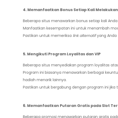
4. Memanfaatkan Bonus Setiap Kali Melakukan
Beberapa situs menawarkan bonus setiap kali Anda
Manfaatkan kesempatan ini untuk menambah mod
Pastikan untuk memeriksa
link alternatif
yang Anda 
5. Mengikuti Program Loyalitas dan VIP
Beberapa situs menyediakan program loyalitas atau
Program ini biasanya menawarkan berbagai keuntung
hadiah menarik lainnya.
Pastikan untuk bergabung dengan program ini jika t
6. Memanfaatkan Putaran Gratis pada Slot Te
Beberapa promosi menawarkan putaran gratis pada 