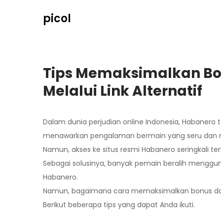
Skip
picol
to
content
Tips Memaksimalkan Bo
Melalui Link Alternatif
Dalam dunia perjudian online Indonesia, Habanero 
menawarkan pengalaman bermain yang seru dan
Namun, akses ke situs resmi Habanero seringkali 
Sebagai solusinya, banyak pemain beralih mengg
Habanero.
Namun, bagaimana cara memaksimalkan bonus da
Berikut beberapa tips yang dapat Anda ikuti.​