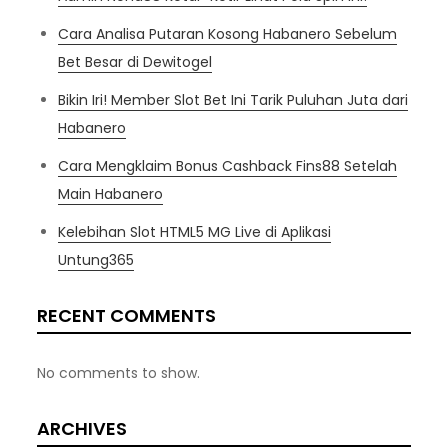
Cara Analisa Putaran Kosong Habanero Sebelum
Bet Besar di Dewitogel
Bikin Iri! Member Slot Bet Ini Tarik Puluhan Juta dari
Habanero
Cara Mengklaim Bonus Cashback Fins88 Setelah
Main Habanero
Kelebihan Slot HTML5 MG Live di Aplikasi
Untung365
RECENT COMMENTS
No comments to show.
ARCHIVES