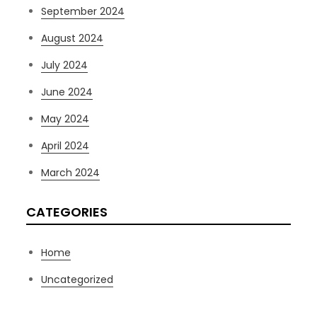
September 2024
August 2024
July 2024
June 2024
May 2024
April 2024
March 2024
CATEGORIES
Home
Uncategorized