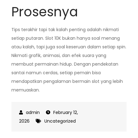
Prosesnya
Tips terakhir tapi tak kalah penting adalah nikmati
setiap putaran. Slot 10K bukan hanya soal menang
atau kalah, tapi juga soal keseruan dalam setiap spin.
Nikmati grafik, animasi, dan efek suara yang
membuat permainan hidup. Dengan pendekatan
santai namun cerdas, setiap pemain bisa
mendapatkan pengalaman bermain slot yang lebih
memuaskan.
February 12,
2026
Uncategorized