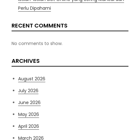
Perlu Dipahami
RECENT COMMENTS
No comments to show.
ARCHIVES
August 2026
July 2026
June 2026
May 2026
April 2026
March 2026