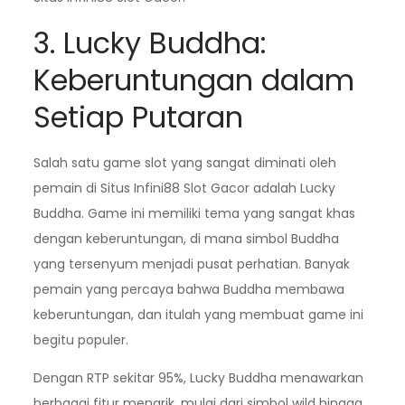
3. Lucky Buddha:
Keberuntungan dalam
Setiap Putaran
Salah satu game slot yang sangat diminati oleh
pemain di Situs Infini88 Slot Gacor adalah Lucky
Buddha. Game ini memiliki tema yang sangat khas
dengan keberuntungan, di mana simbol Buddha
yang tersenyum menjadi pusat perhatian. Banyak
pemain yang percaya bahwa Buddha membawa
keberuntungan, dan itulah yang membuat game ini
begitu populer.
Dengan RTP sekitar 95%, Lucky Buddha menawarkan
berbagai fitur menarik, mulai dari simbol wild hingga