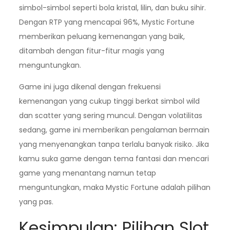
simbol-simbol seperti bola kristal, lilin, dan buku sihir.
Dengan RTP yang mencapai 96%, Mystic Fortune
memberikan peluang kemenangan yang baik,
ditambah dengan fitur-fitur magis yang
menguntungkan.
Game ini juga dikenal dengan frekuensi
kemenangan yang cukup tinggi berkat simbol wild
dan scatter yang sering muncul. Dengan volatilitas
sedang, game ini memberikan pengalaman bermain
yang menyenangkan tanpa terlalu banyak risiko. Jika
kamu suka game dengan tema fantasi dan mencari
game yang menantang namun tetap
menguntungkan, maka Mystic Fortune adalah pilihan
yang pas.
Kesimpulan: Pilihan Slot