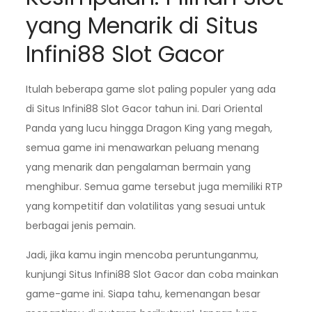
yang Menarik di Situs
Infini88 Slot Gacor
Itulah beberapa game slot paling populer yang ada
di Situs Infini88 Slot Gacor tahun ini. Dari Oriental
Panda yang lucu hingga Dragon King yang megah,
semua game ini menawarkan peluang menang
yang menarik dan pengalaman bermain yang
menghibur. Semua game tersebut juga memiliki RTP
yang kompetitif dan volatilitas yang sesuai untuk
berbagai jenis pemain.
Jadi, jika kamu ingin mencoba peruntunganmu,
kunjungi Situs Infini88 Slot Gacor dan coba mainkan
game-game ini. Siapa tahu, kemenangan besar