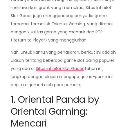
menawarkan grafik yang memukau, Situs Infini88
Slot Gacor juga menggandeng penyedia game
ternama, termasuk Oriental Gaming, yang dikenal
dengan kualitas game yang menarik dan RTP
(Return to Player) yang menggiurkan.
Nah, untuk kamu yang penasaran, berikut ini adalah
ulasan tentang beberapa game slot paling populer
yang ada di
Situs Infini88 Slot Gacor
tahun ini,
lengkap dengan alasan mengapa game-game ini
begitu digemari oleh para pemain.
1. Oriental Panda by
Oriental Gaming:
Mencari