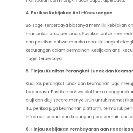
transparan dan mungkin tidak dapat dipercaya.
4. Periksa Kebijakan Anti-Kecurangan
Bo Togel terpercaya biasanya memiliki kebijakan a
manipulasi atau penipuan. Pastikan untuk memeriks
dan pastikan bahwa mereka memiliki langkah-lan
kecurangan dalam permainan. Kebijakan anti-kecuran
Togel terpercaya.
5. Tinjau Kualitas Perangkat Lunak dan Keama
Kualitas perangkat lunak dan keamanan juga merup
terpercaya. Pastikan bahwa platform menggunakan
diuji dan diuji secara menyeluruh untuk memastika
itu, periksa juga keamanan platform, termasuk pen
informasi pribadi dan keuangan para pemain dari ak
6. Tinjau Kebijakan Pembayaran dan Penarika