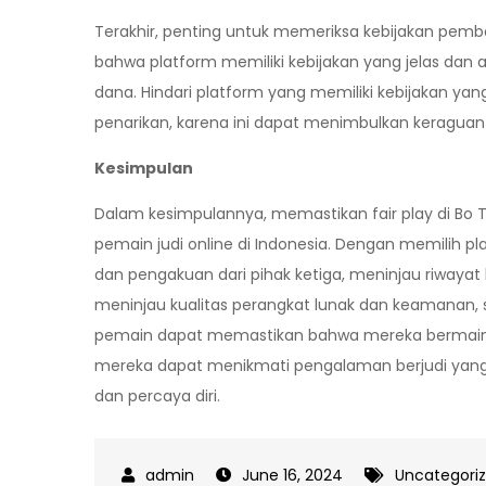
Terakhir, penting untuk memeriksa kebijakan pemba
bahwa platform memiliki kebijakan yang jelas dan
dana. Hindari platform yang memiliki kebijakan ya
penarikan, karena ini dapat menimbulkan keraguan
Kesimpulan
Dalam kesimpulannya, memastikan fair play di Bo T
pemain judi online di Indonesia. Dengan memilih pla
dan pengakuan dari pihak ketiga, meninjau riwayat
meninjau kualitas perangkat lunak dan keamanan,
pemain dapat memastikan bahwa mereka bermain di
mereka dapat menikmati pengalaman berjudi ya
dan percaya diri.
June 16, 2024
Uncategori