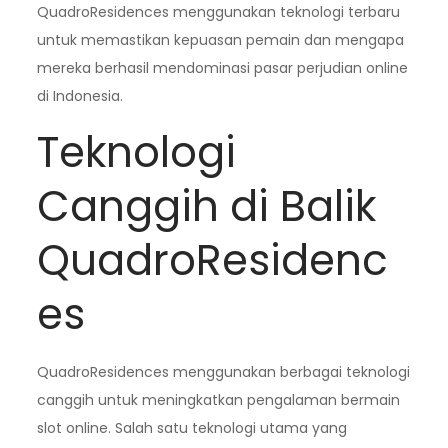
QuadroResidences menggunakan teknologi terbaru
untuk memastikan kepuasan pemain dan mengapa
mereka berhasil mendominasi pasar perjudian online
di Indonesia.
Teknologi
Canggih di Balik
QuadroResidenc
es
QuadroResidences menggunakan berbagai teknologi
canggih untuk meningkatkan pengalaman bermain
slot online. Salah satu teknologi utama yang