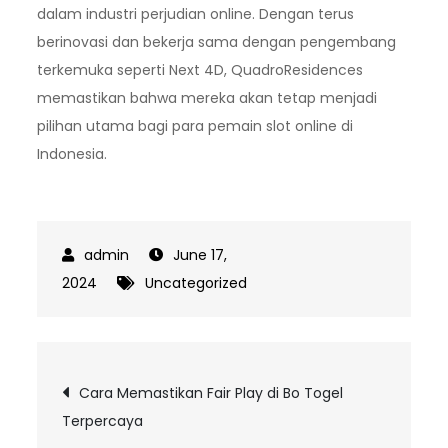
dalam industri perjudian online. Dengan terus
berinovasi dan bekerja sama dengan pengembang
terkemuka seperti Next 4D, QuadroResidences
memastikan bahwa mereka akan tetap menjadi
pilihan utama bagi para pemain slot online di
Indonesia.
June 17,
2024
Uncategorized
Post
Cara Memastikan Fair Play di Bo Togel
Terpercaya
navigation