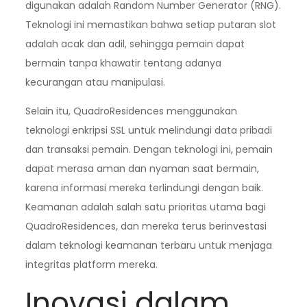
digunakan adalah Random Number Generator (RNG).
Teknologi ini memastikan bahwa setiap putaran slot
adalah acak dan adil, sehingga pemain dapat
bermain tanpa khawatir tentang adanya
kecurangan atau manipulasi.
Selain itu, QuadroResidences menggunakan
teknologi enkripsi SSL untuk melindungi data pribadi
dan transaksi pemain. Dengan teknologi ini, pemain
dapat merasa aman dan nyaman saat bermain,
karena informasi mereka terlindungi dengan baik.
Keamanan adalah salah satu prioritas utama bagi
QuadroResidences, dan mereka terus berinvestasi
dalam teknologi keamanan terbaru untuk menjaga
integritas platform mereka.
Inovasi dalam