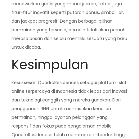
menawarkan grafis yang menakjubkan, tetapi juga
fitur-fitur inovatif seperti putaran bonus, simbol liar,
dan jackpot progresif. Dengan berbagai pilihan
permainan yang tersedia, pemain tidak akan pernah
merasa bosan dan selalu memiliki sesuatu yang baru
untuk dicoba.
Kesimpulan
Kesuksesan QuadroResidences sebagai platform slot
online terpercaya di Indonesia tidak lepas dari inovasi
dan teknologi canggih yang mereka gunakan. Dari
penggunaan RNG untuk memastikan keadilan
permainan, hingga layanan pelanggan yang
responsif dan fokus pada pengalaman mobile,
QuadroResidences telah menetapkan standar tinggi