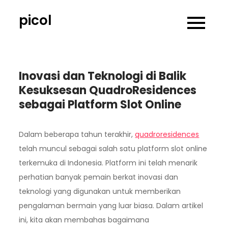
Skip
picol
to
content
Inovasi dan Teknologi di Balik
Kesuksesan QuadroResidences
sebagai Platform Slot Online
Dalam beberapa tahun terakhir,
quadroresidences
telah muncul sebagai salah satu platform slot online
terkemuka di Indonesia. Platform ini telah menarik
perhatian banyak pemain berkat inovasi dan
teknologi yang digunakan untuk memberikan
pengalaman bermain yang luar biasa. Dalam artikel
ini, kita akan membahas bagaimana