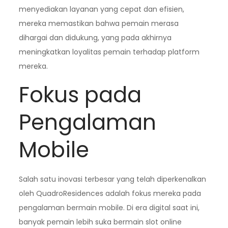
menyediakan layanan yang cepat dan efisien,
mereka memastikan bahwa pemain merasa
dihargai dan didukung, yang pada akhirnya
meningkatkan loyalitas pemain terhadap platform
mereka.
Fokus pada
Pengalaman
Mobile
Salah satu inovasi terbesar yang telah diperkenalkan
oleh QuadroResidences adalah fokus mereka pada
pengalaman bermain mobile. Di era digital saat ini,
banyak pemain lebih suka bermain slot online