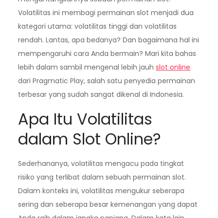
Volatilitas ini membagi permainan slot menjadi dua
kategori utama: volatilitas tinggi dan volatilitas
rendah. Lantas, apa bedanya? Dan bagaimana hal ini
mempengaruhi cara Anda bermain? Mari kita bahas
lebih dalam sambil mengenal lebih jauh
slot online
dari Pragmatic Play, salah satu penyedia permainan
terbesar yang sudah sangat dikenal di Indonesia.
Apa Itu Volatilitas
dalam Slot Online?
Sederhananya, volatilitas mengacu pada tingkat
risiko yang terlibat dalam sebuah permainan slot.
Dalam konteks ini, volatilitas mengukur seberapa
sering dan seberapa besar kemenangan yang dapat