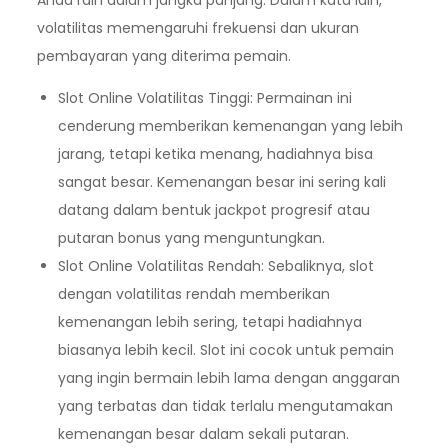
Anda raih dalam jangka panjang. Dalam kata lain,
volatilitas memengaruhi frekuensi dan ukuran
pembayaran yang diterima pemain.
Slot Online Volatilitas Tinggi: Permainan ini
cenderung memberikan kemenangan yang lebih
jarang, tetapi ketika menang, hadiahnya bisa
sangat besar. Kemenangan besar ini sering kali
datang dalam bentuk jackpot progresif atau
putaran bonus yang menguntungkan.
Slot Online Volatilitas Rendah: Sebaliknya, slot
dengan volatilitas rendah memberikan
kemenangan lebih sering, tetapi hadiahnya
biasanya lebih kecil. Slot ini cocok untuk pemain
yang ingin bermain lebih lama dengan anggaran
yang terbatas dan tidak terlalu mengutamakan
kemenangan besar dalam sekali putaran.