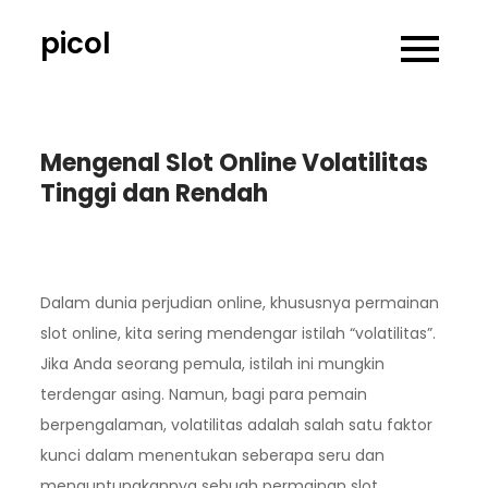
Skip
picol
to
content
Mengenal Slot Online Volatilitas
Tinggi dan Rendah
Dalam dunia perjudian online, khususnya permainan
slot online, kita sering mendengar istilah “volatilitas”.
Jika Anda seorang pemula, istilah ini mungkin
terdengar asing. Namun, bagi para pemain
berpengalaman, volatilitas adalah salah satu faktor
kunci dalam menentukan seberapa seru dan
menguntungkannya sebuah permainan slot.