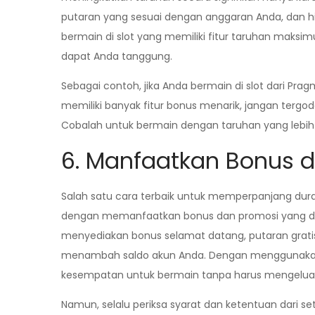
putaran yang sesuai dengan anggaran Anda, dan hind
bermain di slot yang memiliki fitur taruhan maksi
dapat Anda tanggung.
Sebagai contoh, jika Anda bermain di slot dari Prag
memiliki banyak fitur bonus menarik, jangan tergo
Cobalah untuk bermain dengan taruhan yang lebih 
6. Manfaatkan Bonus 
Salah satu cara terbaik untuk memperpanjang du
dengan memanfaatkan bonus dan promosi yang ditawa
menyediakan bonus selamat datang, putaran gratis
menambah saldo akun Anda. Dengan menggunakan 
kesempatan untuk bermain tanpa harus mengelua
Namun, selalu periksa syarat dan ketentuan dari s