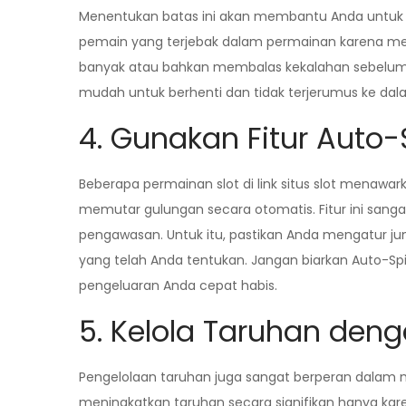
Menentukan batas ini akan membantu Anda untuk 
pemain yang terjebak dalam permainan karena mer
banyak atau bahkan membalas kekalahan sebelumny
mudah untuk berhenti dan tidak terjerumus ke dal
4. Gunakan Fitur Auto-
Beberapa permainan slot di link situs slot menaw
memutar gulungan secara otomatis. Fitur ini sangat 
pengawasan. Untuk itu, pastikan Anda mengatur j
yang telah Anda tentukan. Jangan biarkan Auto-Sp
pengeluaran Anda cepat habis.
5. Kelola Taruhan deng
Pengelolaan taruhan juga sangat berperan dalam me
meningkatkan taruhan secara signifikan hanya ka