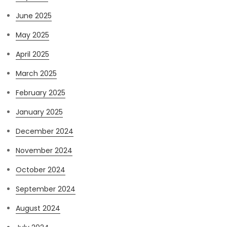
June 2025
May 2025
April 2025
March 2025
February 2025
January 2025
December 2024
November 2024
October 2024
September 2024
August 2024