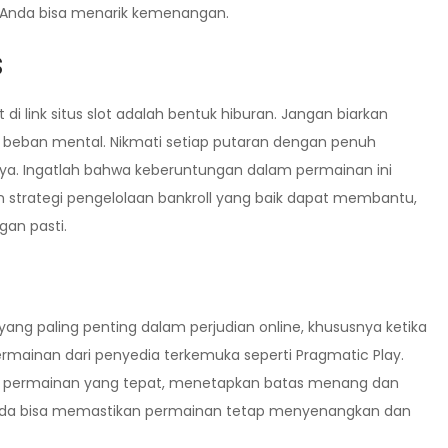
 Anda bisa menarik kemenangan.
s
i link situs slot adalah bentuk hiburan. Jangan biarkan
 beban mental. Nikmati setiap putaran dengan penuh
lnya. Ingatlah bahwa keberuntungan dalam permainan ini
 strategi pengelolaan bankroll yang baik dapat membantu,
an pasti.
yang paling penting dalam perjudian online, khususnya ketika
ermainan dari penyedia terkemuka seperti Pragmatic Play.
h permainan yang tepat, menetapkan batas menang dan
 Anda bisa memastikan permainan tetap menyenangkan dan