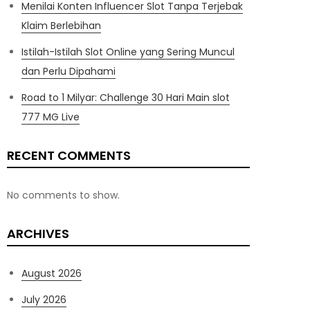
Menilai Konten Influencer Slot Tanpa Terjebak
Klaim Berlebihan
Istilah-Istilah Slot Online yang Sering Muncul
dan Perlu Dipahami
Road to 1 Milyar: Challenge 30 Hari Main slot
777 MG Live
RECENT COMMENTS
No comments to show.
ARCHIVES
August 2026
July 2026