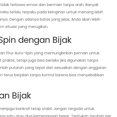
tidak terbawa emosi dan bermain tanpa arah. Banyak
eka terlalu terpaku pada keinginan untuk menang lebih
a. Dengan adanya batas yang jelas, Anda akan lebih
am situasi yang merugikan.
Spin dengan Bijak
arkan fitur Auto-Spin yang memungkinkan pemain untuk
praktis, tetapi juga bisa berisiko jika digunakan tanpa
umlah putaran yang tepat dan sesuaikan dengan anggaran
in terus berjalan tanpa kontrol karena bisa menyebabkan
an Bijak
njaga bankroll tetap stabil. Jangan tergoda untuk
rena satu atau dua kemenangan besar. Tentukan taruhan per